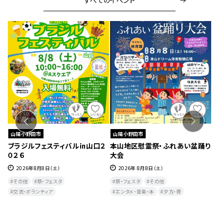
山陽小野田市
山陽小野田市
はな
ブラジルフェスティバル㏌山口２
本山地区慰霊祭・ふれあい盆踊り
第
０２６
大会
ずれ
2026年8月8日（土）
2026年 8月8日（土）
その他
祭・フェスタ
祭・フェスタ
その他
交流・ボランティア
エンタメ・音楽・本
夕方・夜​