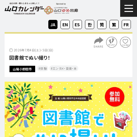
togg
JA
EN
ES
KO
ZH-
ZH-
FR
CN
TW
2026年7月4日(土)・5日(日)
図書館でぬい撮り！
体験
エンタメ・音楽・本
山陽小野田市