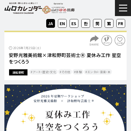
togg
JA
EN
ES
KO
ZH-
ZH-
FR
CN
TW
2026年7月25日（土）
安野光雅美術館×津和野町芸術士Ⓡ 夏休み工作 星空
をつくろう
アート・歴史・文化
その他
体験
エンタメ・音楽・本
津和野町