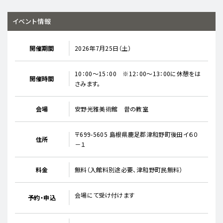
イベント情報
開催期間
2026年7月25日（土）
10：00～15：00 ※12：00～13：00に休憩をは
開催時間
さみます。
会場
安野光雅美術館 昔の教室
〒699-5605 島根県鹿足郡津和野町後田イ６０
住所
－１
料金
無料（入館料別途必要、津和野町民無料）
会場にて受け付けます
予約・申込