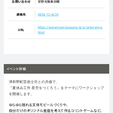
お問い合わせ
安野光雅美術館
連絡先
0856-72-4155
https://www.town.tsuwano.lg.jp/anbi/gyoji.
URL
html
イベント詳細
津和野町芸術士Ⓡとの共催で、
『夏休み工作 星空をつくろう』をテーマにワークショップ
を開催します。
ゆらゆら揺れる天体モビールづくりや、
自分だけのオリジナル星座を考えて作るコリントゲームなど、