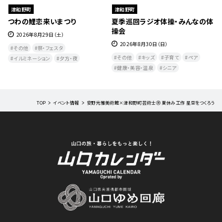
津和野町
津和野町
なの体
【石見神楽】津和野夜神楽公演
津和野盆踊り公演＆体験会
2026年4月4日(土)・5月16日(土)・6月20
2026年7月19日（日）、7月25日（土）8月8
日(土)・7月18日(土)・9月19日(土)
日（土）8月14日（金）
アート・歴史・文化
体験
その他
アート・歴史・文化
ア
エンタメ・音楽・本
夕方・夜​
教室・研修
夕方・夜​
TOP
イベント情報
安野光雅美術館×津和野町芸術士Ⓡ 夏休み工作 星空をつくろう