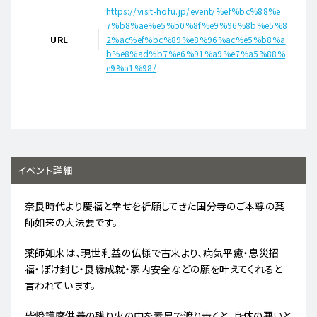
https://visit-hofu.jp/event/%ef%bc%88%e
7%b8%ae%e5%b0%8f%e9%96%8b%e5%8
URL
2%ac%ef%bc%89%e8%96%ac%e5%b8%a
b%e8%ad%b7%e6%91%a9%e7%a5%88%
e9%a1%98/
イベント詳細
奈良時代より慶福と幸せを祈願してきた国分寺のご本尊の薬
師如来の大法要です。
薬師如来は、現世利益の仏様で古来より、病気平癒・息災招
福・ぼけ封じ・良縁成就・家内安全などの願を叶えてくれると
言われています。
柴燈護摩供養の残り火の中を素足で渡り歩くと、身体の悪いと