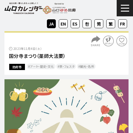
togg
JA
EN
ES
KO
ZH-
ZH-
FR
CN
TW
2023年11月4日（土）
国分寺まつり（薬師大法要）
アート・歴史・文化
祭・フェスタ
観光・名所
防府市