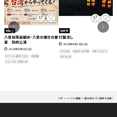
防府市
防府市
啓
八音採茶過鹹水・八音の響きの響
灯籠流し
ソ
宴 防府公演
2026年8月16日（日）
月
2026年8月9日（日）
その他
自然・生き物
祭・フェスタ
アート・歴史・文化
体験
夕方・夜​
エンタメ・音楽・本
TOP
イベント情報
国分寺まつり（薬師大法要）