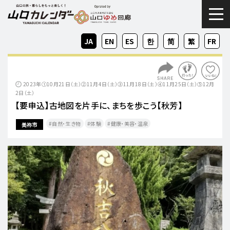
togg
JA
EN
ES
KO
ZH-
ZH-
FR
CN
TW
2023年①10月21日（土）②11月4日（土）③11月18日（土）④11月25日（土）⑤12月
2日（土）
【要申込】古地図を片手に、まちを歩こう【秋芳】
自然・生き物
体験
健康・美容・温泉
美祢市