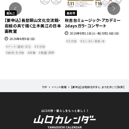
美祢市
美祢市
【要申込】長登銅山文化交流館・
秋吉台ミュージック・アカデミー
【
岩絵の具で描く立木美江の日本
2daysガラ・コンサート
流
画教室
2026年8月11日(火・祝) 8月16日（日）
2026年8月9日（日）
その他
エンタメ・音楽・本
アート・歴史・文化
その他
自然・生き物
体験
教室・研修
TOP
イベント情報
【要申込】古地図を片手に、まちを歩こう【秋芳】