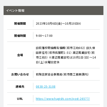
イベント情報
開催期間
2023年10月6日(金)～10月10日㈫
開催時間
9:00～17:00
旧萩藩校明倫館有備館（萩市江向602） 旧久保
田家住宅（萩市呉服町1-31） 渡辺蒿蔵旧宅（萩
会場
市江向5） ※渡辺蒿蔵旧宅は10月1日（日）～14
日（土）水曜日定休
お問い合わせ
萩陶芸家協会事務局（萩市商工振興課内）
連絡先
0838-25-3108
URL
https://www.hagishi.com/post-26577/