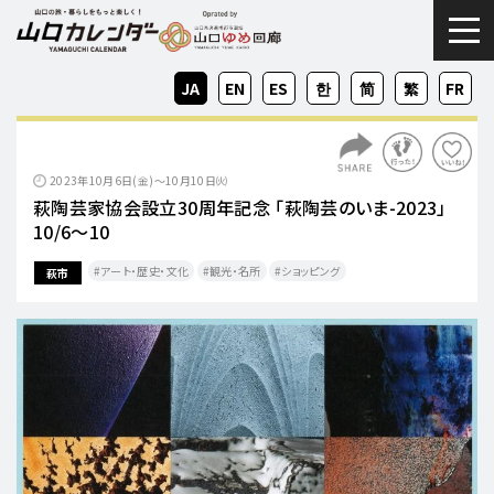
togg
JA
EN
ES
KO
ZH-
ZH-
FR
CN
TW
2023年10月6日(金)～10月10日㈫
萩陶芸家協会設立30周年記念 「萩陶芸のいま-2023」
10/6～10
アート・歴史・文化
観光・名所
ショッピング
萩市