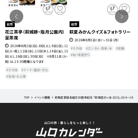
萩市
萩市
８
花江茶亭（萩城跡・指月公園内）
萩夏みかんクイズ＆フォトラリー
萩
呈茶席
2026年8月5日（水）～31日（月）
水）
2026年8月2日(日)、8日(土)、9日(日)、11
その他
エンタメ・音楽・本
体験
日(火・祝)、12日(水)、13日(木)、14日(金)、15
旬・味覚狩り
日(土)、16日(日)、30日(日) ※8月11日（火・
祝）は、15:30閉庵となります
その他
アート・歴史・文化
名物・お土産
TOP
イベント情報
萩陶芸家協会設立30周年記念 「萩陶芸のいま-2023」10/6～10