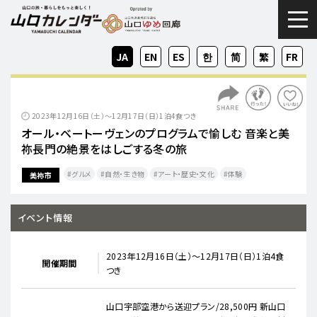
togg
JA
EN
ES
KO
ZH-
ZH-
FR
CN
TW
2023年12月16日（土）～12月17日（日）1泊4食つき
オール・ベートーヴェンのプログラムで愉しむ 音楽と美
祢長門の絶景をはしごする冬の旅
グルメ
自然・生き物
アート・歴史・文化
体験
美祢市
イベント情報
2023年12月16日（土）～12月17日（日）1泊4食
開催期間
つき
山口宇部空港から送迎プラン/28,500円 新山口