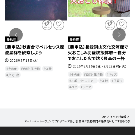
美祢市
美祢市
ー
【要申込】秋吉台でペルセウス座
【要申込】長登銅山文化交流館で
令
流星群を観察しよう
火おこし＆羽釜炊飯体験～自分
し
でおこした火で炊く最高の一杯
2026年8月13日（木）
日
2026年8月16日（日）・9月22日（祝・火）
その他
自然・生き物
体験
その他
自然・生き物
キッズ
夕方・夜​
スポーツ・レジャー
体験
子育て
ペア
シニア
TOP
イベント情報
オール・ベートーヴェンのプログラムで愉しむ 音楽と美祢長門の絶景をはしごする冬の旅