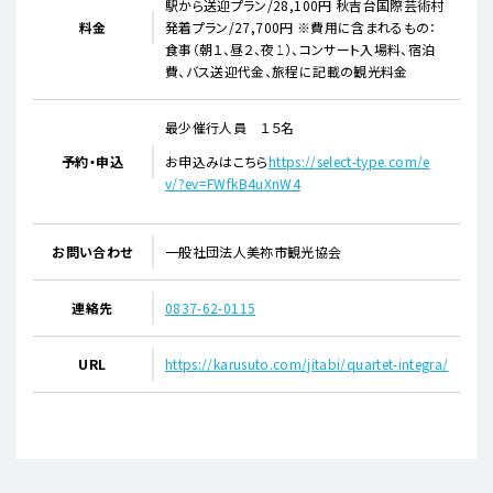
駅から送迎プラン/28,100円 秋吉台国際芸術村
料金
発着プラン/27,700円 ※費用に含まれるもの：
食事（朝１、昼２、夜１）、コンサート入場料、宿泊
費、バス送迎代金、旅程に記載の観光料金
最少催行人員 １５名
予約・申込
お申込みはこちら
https://select-type.com/e
v/?ev=FWfkB4uXnW4
お問い合わせ
一般社団法人美祢市観光協会
連絡先
0837-62-0115
URL
https://karusuto.com/jitabi/quartet-integra/