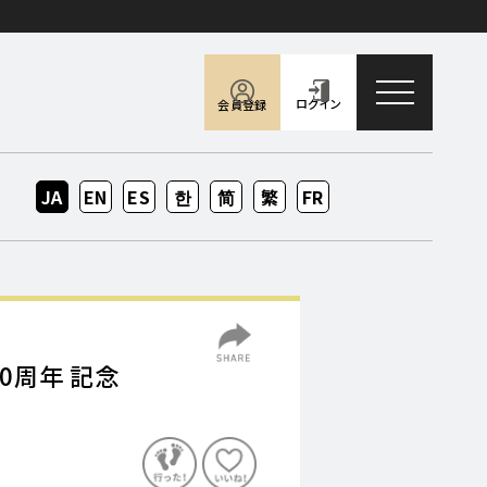
toggle naviga
ログイン
会員登録
JA
EN
ES
KO
ZH-
ZH-
FR
CN
TW
0周年 記念