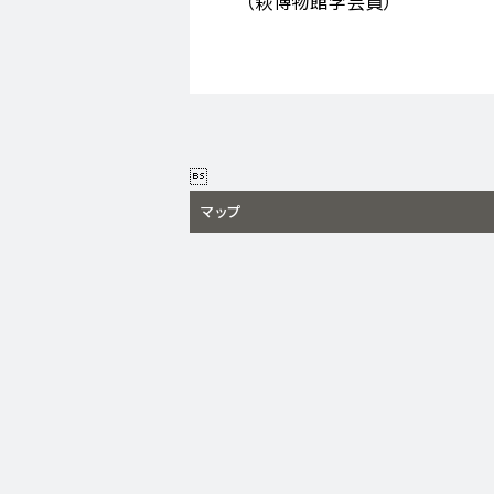
（萩博物館学芸員）

マップ