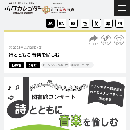
togg
JA
EN
ES
KO
ZH-
ZH-
FR
CN
TW
2023年11月26日（日）
詩とともに 音楽を愉しむ
エンタメ・音楽・本
講演・セミナー
防府市
7市町