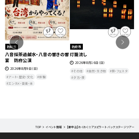
防府市
防府市
啓
八音採茶過鹹水・八音の響きの響
灯籠流し
ソ
宴 防府公演
2026年8月16日（日）
月
2026年8月9日（日）
その他
自然・生き物
祭・フェスタ
アート・歴史・文化
体験
夕方・夜​
エンタメ・音楽・本
TOP
イベント情報
【要申込】わくわく☆アスピラート バックステージツアー