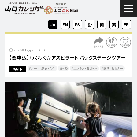
togg
JA
EN
ES
KO
ZH-
ZH-
FR
CN
TW
2023年12月23日（土）
【要申込】わくわく☆アスピラート バックステージツアー
アート・歴史・文化
体験
エンタメ・音楽・本
講演・セミナー
防府市