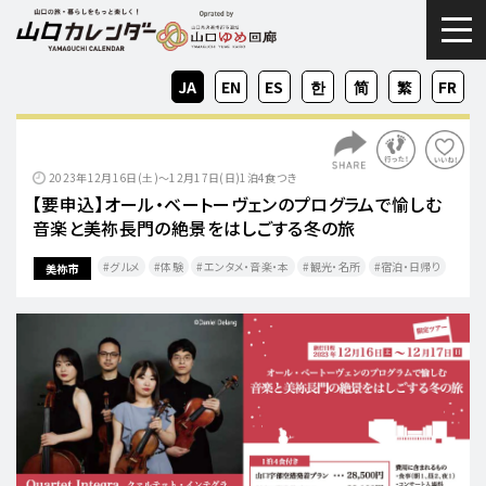
togg
JA
EN
ES
KO
ZH-
ZH-
FR
CN
TW
2023年12月16日(土)～12月17日(日)1泊4食つき
【要申込】オール・ベートーヴェンのプログラムで愉しむ
音楽と美祢長門の絶景をはしごする冬の旅
グルメ
体験
エンタメ・音楽・本
観光・名所
宿泊・日帰り
美祢市