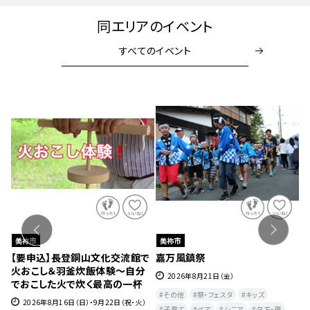
同エリアのイベント
すべてのイベント
美祢市
美祢市
座
【要申込】長登銅山文化交流館で
嘉万風鎮祭
秋
火おこし＆羽釜炊飯体験～自分
ラ
2026年8月21日（金）
でおこした火で炊く最高の一杯
その他
祭・フェスタ
キッズ
2026年8月16日（日）・9月22日（祝・火）
子育て
ペア
シニア
夕方・夜​