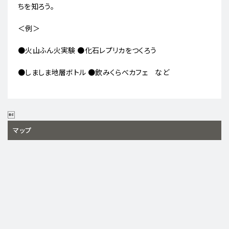
ちを知ろう。
＜例＞
●火山ふん火実験 ●化石レプリカをつくろう
●しましま地層ボトル ●飲みくらべカフェ など

マップ