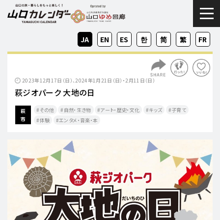
togg
JA
EN
ES
KO
ZH-
ZH-
FR
CN
TW
2023年12月17日（日）、2024年1月21日（日）・2月11日（日）
萩ジオパーク 大地の日
その他
自然・生き物
アート・歴史・文化
キッズ
子育て
萩
市
体験
エンタメ・音楽・本