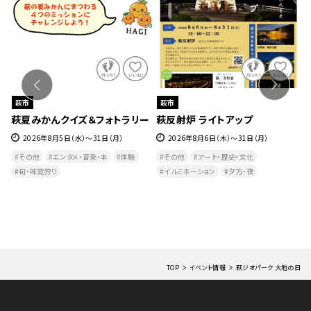
萩市
萩市
【要申込】夏休み親子手話教室
藍場川灯籠流し
月）
2026年8月8日（土）8月9日（日）
2026年8月8日（土）・9日（日） ※雨
合は中止
キッズ
その他
交流・ボランティア
その他
自然・生き物
夕方・夜​
教室・研修
TOP
イベント情報
萩ジオパーク 大地の日