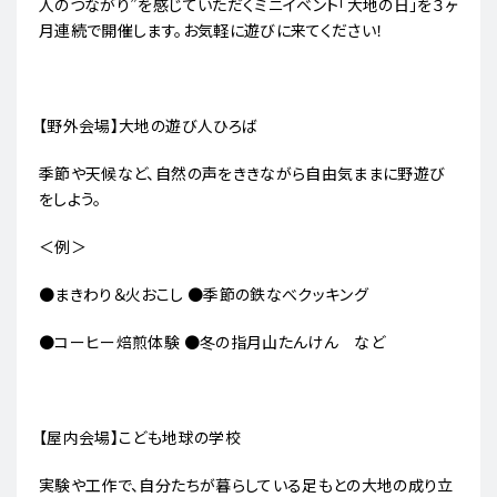
人のつながり”を感じていただくミニイベント「大地の日」を３ヶ
月連続で開催します。お気軽に遊びに来てください！
【野外会場】大地の遊び人ひろば
季節や天候など、自然の声をききながら自由気ままに野遊び
をしよう。
＜例＞
●まきわり＆火おこし ●季節の鉄なべクッキング
●コーヒー焙煎体験 ●冬の指月山たんけん など
【屋内会場】こども地球の学校
実験や工作で、自分たちが暮らしている足もとの大地の成り立