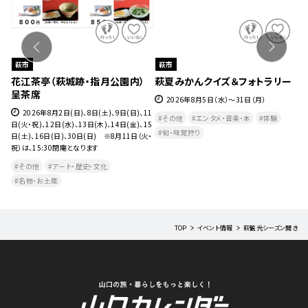
萩市
萩市
８
花江茶亭（萩城跡・指月公園内）
萩夏みかんクイズ＆フォトラリー
萩
呈茶席
2026年8月5日（水）～31日（月）
水）
2026年8月2日(日)、8日(土)、9日(日)、11
その他
エンタメ・音楽・本
体験
日(火・祝)、12日(水)、13日(木)、14日(金)、15
旬・味覚狩り
日(土)、16日(日)、30日(日) ※8月11日（火・
祝）は、15:30閉庵となります
その他
アート・歴史・文化
名物・お土産
TOP
イベント情報
萩観光シーズン開き