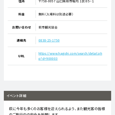
住所
〒758-0057 山口県萩市堀内 １区８５−１
料金
無料（入場料は別途必要）
お問い合わせ
萩市観光協会
連絡先
0838-25-1750
https://www.hagishi.com/search/detail.ph
URL
p?d=900003
イベント詳細
萩に今年も多くのお客様を迎えられるよう、また観光客の皆様
のご旅行中の安全を祈願します。