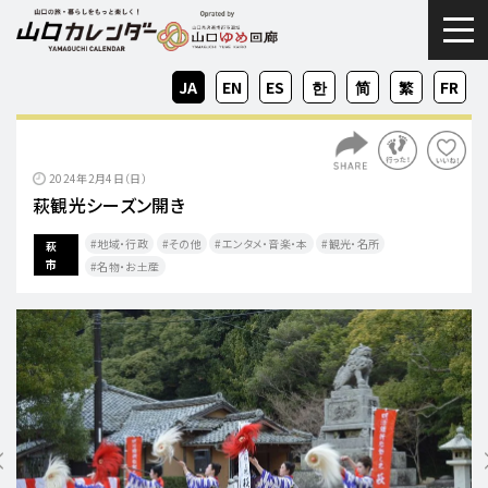
togg
JA
EN
ES
KO
ZH-
ZH-
FR
CN
TW
2024年2月4日（日）
萩観光シーズン開き
地域・行政
その他
エンタメ・音楽・本
観光・名所
萩
市
名物・お土産