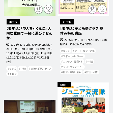
大内幼稚園
山口市
山口市
【要申込】「やんちゃくらぶ」 大
【要申込】子ども夢クラブ 夏
内幼稚園で一緒に遊びません
休み特別講座
か?
2026年7月21日〜8月25日(火) ※講
座によって日程は異なります。
2026年6月9日(火)、6月24日(水)、7
月 6日(月)、9月16日(水)、10月 9日(金)、
キッズ
アート・歴史・文化
10月14日(水)、11月 6日(金)、11月18日
スポーツ・レジャー
(水)、12月16日(水)、2027年1月19日
エンタメ・音楽・本
体験
(火)
交流・ボランティア
キッズ
体験
交流・ボランティア
健康・美容・温泉
教室・研修
子育て
開催中