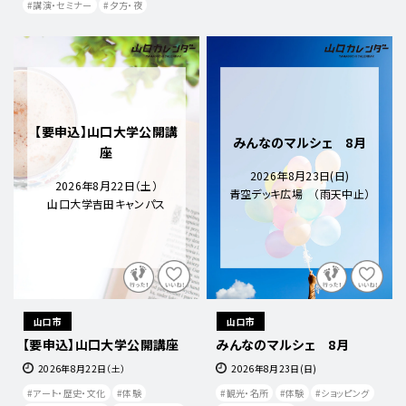
講演・セミナー
夕方・夜​
【要申込】山口大学公開講
みんなのマルシェ 8月
座
2026年8月23日(日)
2026年8月22日（土）
青空デッキ広場 （雨天中止）
山口大学吉田キャンパス
山口市
山口市
【要申込】山口大学公開講座
みんなのマルシェ 8月
2026年8月22日（土）
2026年8月23日(日)
アート・歴史・文化
体験
観光・名所
体験
ショッピング