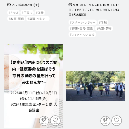
2026年8月29日(土)
9月10日、17日、24日、10月1日、15
日、11月5日、12日、19日、26日、12月3
キッズ
子育て
体験
日（各木曜日）
教室・研修
講演・セミナー
スポーツ・レジャー
体験
健康・美容・温泉
教室・研修
フィットネス・ヨガ
【要申込】健康づくりのご案
内 ~健康寿命を延ばそう
毎日の動きの量を計って
みませんか?~
2026年9月11日(金)、10月9日
(金)、11月6日(金)
宮野地域交流センター 1 階 大
会議室