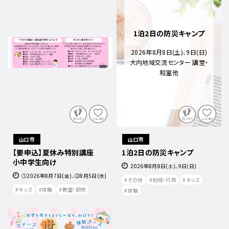
1泊2日の防災キャンプ
2026年8月8日(土)、9日(日)
大内地域交流センター 講堂・
和室他
山口市
山口市
【要申込】夏休み特別講座
1泊2日の防災キャンプ
小中学生向け
2026年8月8日(土)、9日(日)
①2026年8月7日(金)、②8月5日(水)
その他
地域・行政
キッズ
キッズ
体験
教室・研修
体験