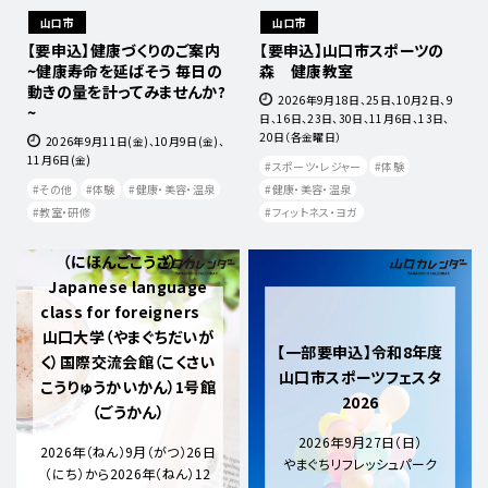
山口市
山口市
【要申込】健康づくりのご案内
【要申込】山口市スポーツの
~健康寿命を延ばそう 毎日の
森 健康教室
動きの量を計ってみませんか?
2026年9月18日、25日、10月2日、9
~
日、16日、23日、30日、11月6日、13日、
20日（各金曜日）
2026年9月11日(金)、10月9日(金)、
11月6日(金)
スポーツ・レジャー
体験
その他
体験
健康・美容・温泉
健康・美容・温泉
【要申込】外国人（がいこく
教室・研修
フィットネス・ヨガ
じん）のための日本語講座
（にほんごこうざ）／
Japanese language
class for foreigners
山口大学（やまぐちだいが
【一部要申込】令和8年度
く）国際交流会館（こくさい
山口市スポーツフェスタ
こうりゅうかいかん）1号館
2026
（ごうかん）
2026年9月27日（日）
2026年（ねん）9月（がつ）26日
やまぐちリフレッシュパーク
（にち）から2026年（ねん）12