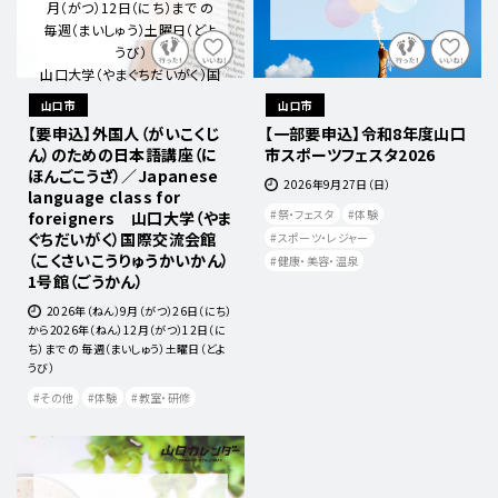
月（がつ）12日（にち）まで の
毎週（まいしゅう）土曜日（どよ
うび）
山口大学（やまぐちだいがく）国
際交流会館（こくさいこうりゅう
山口市
山口市
かいかん）1号館（ごうかん）
【要申込】外国人（がいこくじ
【一部要申込】令和8年度山口
ん）のための日本語講座（に
市スポーツフェスタ2026
ほんごこうざ）／Japanese
2026年9月27日（日）
language class for
祭・フェスタ
体験
foreigners 山口大学（やま
ぐちだいがく）国際交流会館
スポーツ・レジャー
（こくさいこうりゅうかいかん）
健康・美容・温泉
1号館（ごうかん）
2026年（ねん）9月（がつ）26日（にち）
から2026年（ねん）12月（がつ）12日（に
ち）まで の 毎週（まいしゅう）土曜日（どよ
うび）
その他
体験
教室・研修