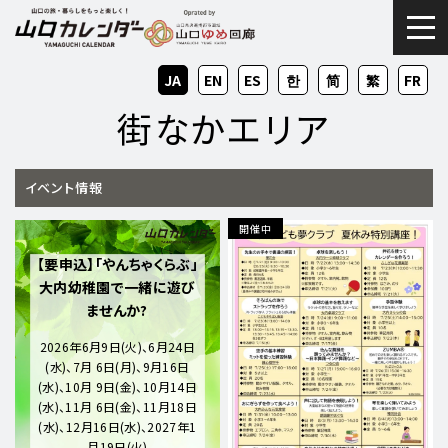
togg
JA
EN
ES
KO
ZH-
ZH-
FR
CN
TW
街なかエリア
イベント情報
開催中
【要申込】「やんちゃくらぶ」
大内幼稚園で一緒に遊び
ませんか?
2026年6月9日(火)、6月24日
(水)、7月 6日(月)、9月16日
(水)、10月 9日(金)、10月14日
(水)、11月 6日(金)、11月18日
(水)、12月16日(水)、2027年1
月19日(火)