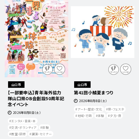
山口市
山口市
【一部要申込】青年海外協力
第41回小鯖夏まつり
隊山口県OB会創設50周年記
2026年8月8日（土）
念イベント
アート・歴史・文化
祭・フェスタ
2026年8月8日（土）
地域・行政
体験
夕方・夜​
エンタメ・音楽・本
交流・ボランティア
体験
教室・研修
講演・セミナー