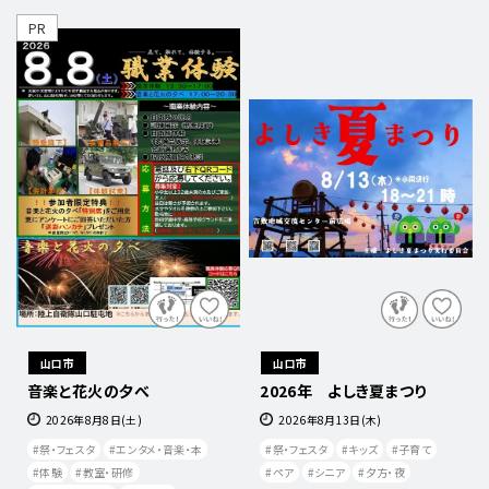
PR
山口市
山口市
音楽と花火の夕べ
2026年 よしき夏まつり
2026年8月8日(土)
2026年8月13日(木)
祭・フェスタ
エンタメ・音楽・本
祭・フェスタ
キッズ
子育て
体験
教室・研修
ペア
シニア
夕方・夜​