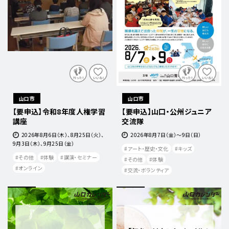
山口市
山口市
【要申込】令和8年度人権学習
【要申込】山口・公州ジュニア
講座
交流隊
2026年8月6日（木）、8月25日（火）、
2026年8月7日（金）〜9日（日）
9月3日（木）、9月25日（金）
アート・歴史・文化
キッズ
その他
体験
講演・セミナー
その他
体験
オンライン​
交流・ボランティア
開催中
開催中