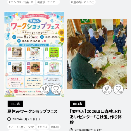
エンタメ・音楽・本
講演・セミナー
道の駅・マルシェ
山口市
山口市
夏休みワークショップフェス
【要申込】2026山口森林ふれ
あいセンター「こけ玉」作り体
2026年8月23日(日)
験
アート・歴史・文化
キッズ
体験
2026年8月25日（火）