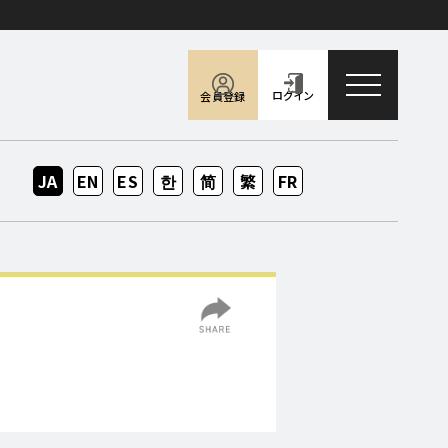
toggle naviga
ログイン
会員登録
JA
EN
ES
KO
ZH-
ZH-
FR
CN
TW