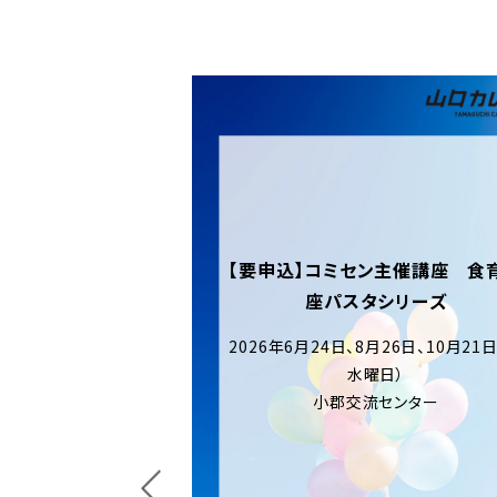
ン主催講座 食育講
タシリーズ
月26日、10月21日（各
曜日）
流センター