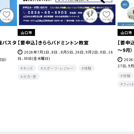
山口市
山口市
【要申込】はじめてヨガ＆ストレッチ教室（7月
【要申
～9月）
9日、16
202
9月3日、
2026年7月2日、9日、16日、23日、30日、8月6日、13日、
27日、9月3日、10日、17日（各木曜日）
キッズ
体験
健康・美容・温泉
教室・研修
健康・
フィットネス・ヨガ