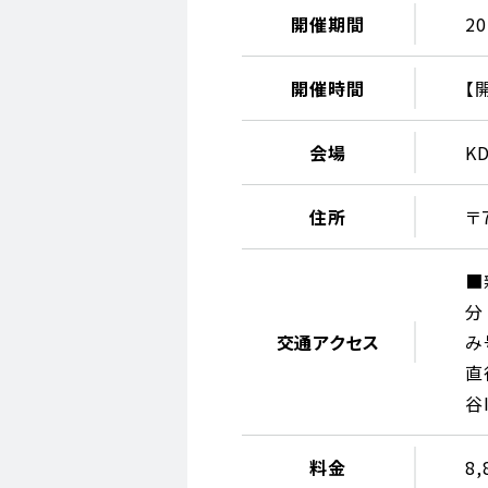
開催期間
2
開催時間
【
会場
K
住所
〒
■
分
交通アクセス
み
直
谷
料金
8