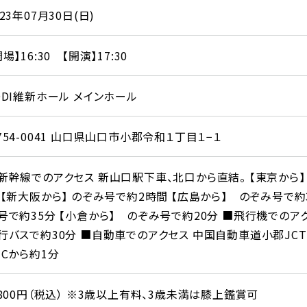
023年07月30日(日)
開場】16:30 【開演】17:30
DDI維新ホール メインホール
754-0041 山口県山口市小郡令和１丁目１−１
新幹線でのアクセス 新山口駅下車、北口から直結。 【東京から】
 【新大阪から】 のぞみ号で約2時間 【広島から】 のぞみ号で約
号で約35分 【小倉から】 のぞみ号で約20分 ■飛行機でのア
行バスで約30分 ■自動車でのアクセス 中国自動車道小郡JC
ICから約1分
,800円（税込） ※3歳以上有料、3歳未満は膝上鑑賞可