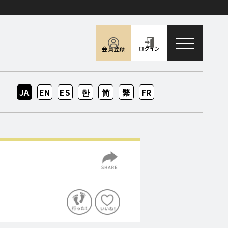
toggle naviga
ログイン
会員登録
JA
EN
ES
KO
ZH-
ZH-
FR
CN
TW