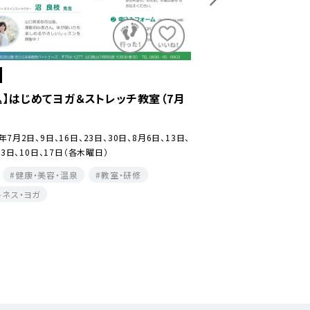
山口市
込】きららサッカースクール（7月～9月）
【要申込】4月～9月い
6年7月2日、9日、23日、30日、8月6日、20日、27日、
2026年4月9日(木)・23日
10日、17日（各木曜日)
(木) 6月11日(木)・25日(木
6日(木)・27日(木) 9月10日(
体験
スポーツ・レジャー
体験
健康・美容・温泉
美容・温泉
教室・研修
シニア