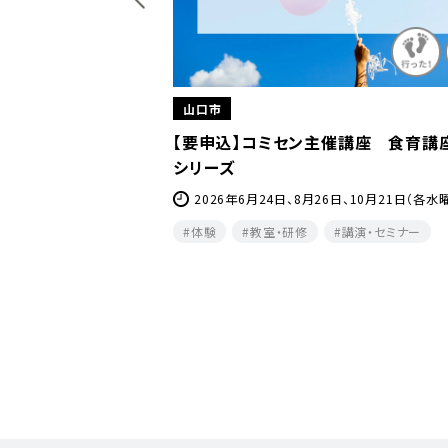
山口市
催講座 食育講座パスタ
【要申込】きららバドミントン教室
2026年7月1日、8日 、8月5日、26日、9月2日、
日、30日(全水曜日)
6日、10月21日（各水曜日）
キッズ
スポーツ・レジャー
体験
講演・セミナー
夕方・夜​