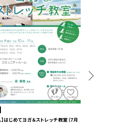
山口市
込】きららサッカースクール（7月～9月）
【要申込】4月～9月い
6年7月2日、9日、23日、30日、8月6日、20日、27日、
2026年4月9日(木)・23日