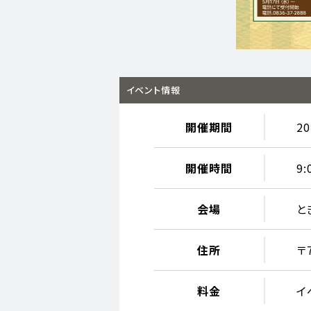
イベント情報
開催期間
2
開催時間
9:
会場
と
住所
〒
料金
イ