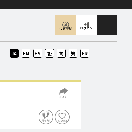
toggle naviga
ログイン
会員登録
JA
EN
ES
KO
ZH-
ZH-
FR
CN
TW