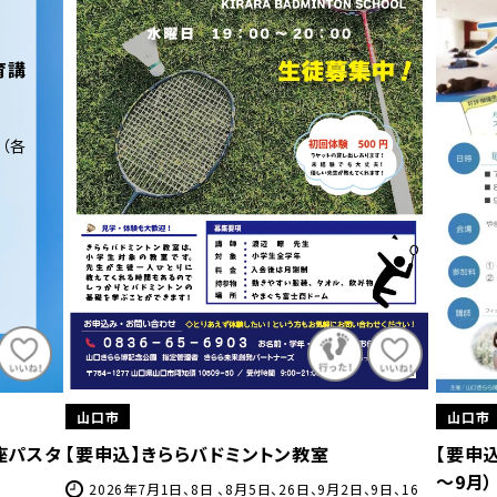
山口市
山口市
【要申込】はじめてヨガ＆ストレッチ教室（7月
【要申
～9月）
9日、16
202