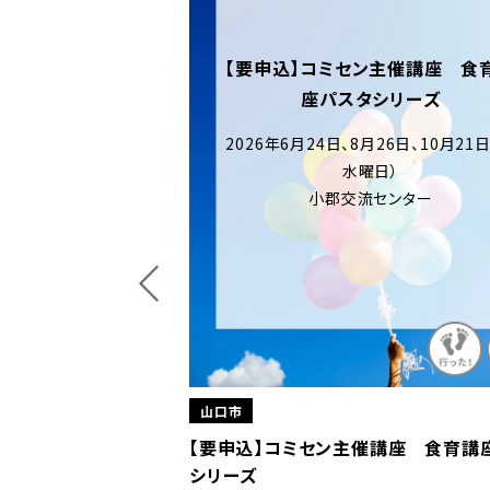
ン主催講座 食育講
タシリーズ
月26日、10月21日（各
曜日）
流センター
山口市
催講座 食育講座パスタ
【要申込】きららバドミントン教室
2026年7月1日、8日 、8月5日、26日、9月2日、