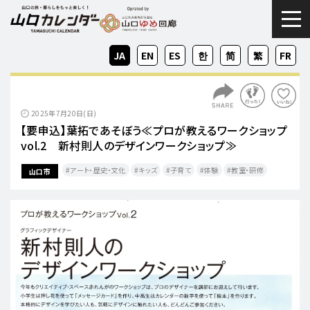
togg
JA
EN
ES
KO
ZH-
ZH-
FR
CN
TW
2025年7月20日(日)
【要申込】葉拓であそぼう≪プロが教えるワークショップ
vol.2 新村則人のデザインワークショップ≫
アート・歴史・文化
キッズ
子育て
体験
教室・研修
山口市