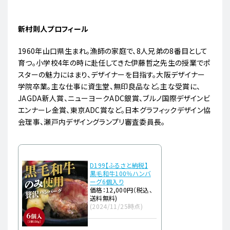
新村則人プロフィール
1960年山口県生まれ。漁師の家庭で、8人兄弟の8番目として
育つ。小学校4年の時に赴任してきた伊藤哲之先生の授業でポ
スターの魅力にはまり、デザイナーを目指す。大阪デザイナー
学院卒業。主な仕事に資生堂、無印良品など。主な受賞に、
JAGDA新人賞、ニューヨークADC銀賞、ブルノ国際デザインビ
エンナーレ金賞、東京ADC賞など。日本グラフィックデザイン協
会理事、瀬戸内デザイングランプリ審査委員長。
D199【ふるさと納税】
黒毛和牛100％ハンバ
ーグ6個入り
価格：12,000円（税込、
送料無料)
(2024/11/25時点)