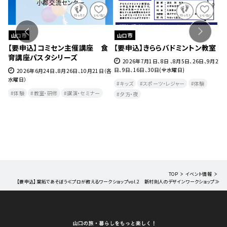
小郡交流センター
口市
山口市
山口市
要申込】コミセン主催講座 食
【要申込】きららバドミントン教室
【要申込
講座パスタシリーズ
チ教室（
2026年7月1日、8日 、8月5日、26日、9月2
日、9日、16日、30日(全水曜日)
2026年6月24日、8月26日、10月21日（各
2026年
日）
月6日、13日
キッズ
スポーツ・レジャー
体験
曜日）
験
教室・研修
講演・セミナー
夕方・夜​
体験
フィット
TOP
イベント情報
【要申込】葉拓であそぼう≪プロが教えるワークショップvol.2 新村則人のデザインワークショップ≫