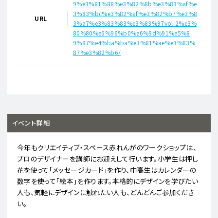
9%e3%81%88%e3%82%8b%e3%83%af%e
3%83%bc%e3%82%af%e3%82%b7%e3%8
URL
3%a7%e3%83%83%e3%83%97vol-2%e3%
80%80%e6%96%b0%e6%9d%91%e5%8
9%87%e4%ba%ba%e3%81%ae%e3%83%
87%e3%82%b6/
イベント詳細
今年もクリエイティブ・スペース赤れんがのワークショップは、
プロのデザイナーを講師にお迎えして行います。小学生は押し
花を使って「メッセージカード」を作り、中高生はカレンダーの
数字を使って「絵本」を作ります。本格的にデザインを学びたい
人も、気軽にデザインに触れたい人も、どんどんご参加くださ
い。