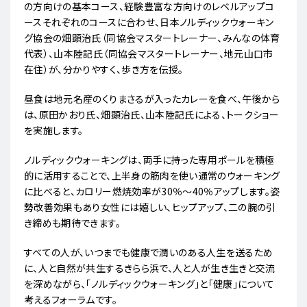
の方向けの基本コース、経験豊富な方向けのレベルアップコ
ースそれぞれのコースに合わせ、日本ノルディックウォーキン
グ協会の畑顕治氏（同協会マスタートレーナー、みんなの体育
代表）、山本陸記氏（同協会マスタートレーナー、地元山口市
在住）が、分かりやすく、歩き方を伝授。
昼食は地元名産のくりまさるが入ったカレーを食べ、午後から
は、原田かおり氏、畑顕治氏、山本陸記氏による、トークショー
を実施します。
ノルディックウォーキングは、両手に持った専用ポールを積極
的に活用することで、上半身の筋肉を使い通常のウォーキング
に比べると、カロリー燃焼効率が30％～40％アップします。姿
勢改善効果もあり女性には嬉しい、ヒップアップ、二の腕の引
き締めも期待できます。
すべての人が、いつまでも健康で潤いのある人生を送るため
に、人と自然が共生するきらら浜で、人と人が生き生きと交流
を深めながら、「ノルディックウォーキング」と「健康」について
考えるフォーラムです。