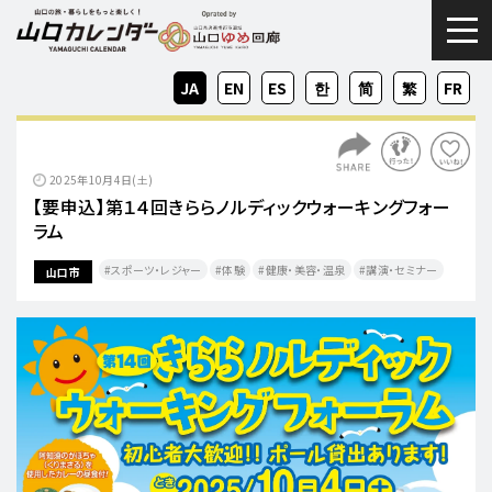
togg
JA
EN
ES
KO
ZH-
ZH-
FR
CN
TW
2025年10月4日(土)
【要申込】第１４回きららノルディックウォーキングフォー
ラム
スポーツ・レジャー
体験
健康・美容・温泉
講演・セミナー
山口市