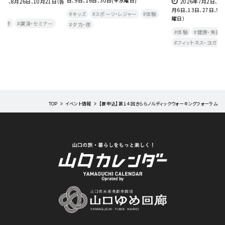
2026年7月2日、9日、16日、23日、30日、8
2026年7月2日、9日、23日、30日、8月6
月6日、13日、27日、9月3日、10日、17日（各木
日、20日、27日、9月3日、10日、17日（各木曜
(
曜日）
日)
月
(
体験
健康・美容・温泉
教室・研修
キッズ
体験
スポーツ・レジャー
フィットネス・ヨガ
健康・美容・温泉
教室・研修
TOP
イベント情報
【要申込】第１４回きららノルディックウォーキングフォーラム