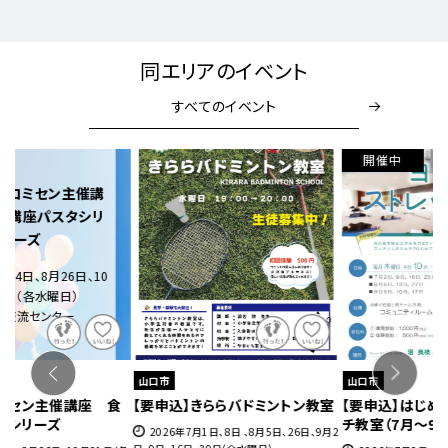
同エリアのイベント
すべてのイベント
開催中
開催中
山口市
山口市
室
【要申込】はじめてヨガ＆ストレッ
【要申込】きららサッカースクール
【
チ教室（7月～9月）
（7月～9月）
と
月2