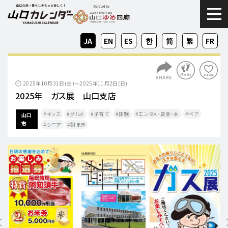
togg
JA
EN
ES
KO
ZH-
ZH-
FR
CN
TW
2025年10月31日(金)～2025年11月2日(日)
2025年 ガス展 山口支店
キッズ
グルメ
子育て
体験
エンタメ・音楽・本
ペア
山口
市
シニア
餅まき​