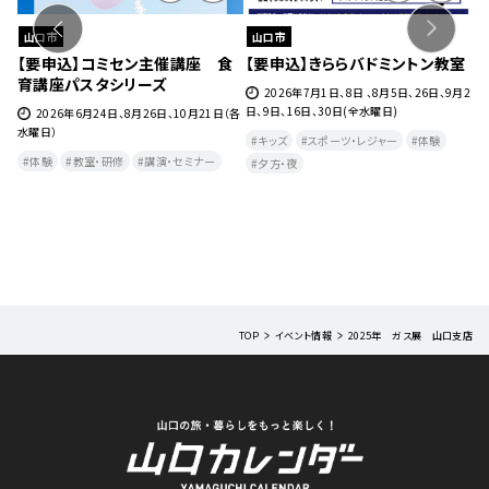
山口市
山口市
ェ』
【要申込】コミセン主催講座 食
【要申込】きららバドミントン教室
【
育講座パスタシリーズ
チ
27
2026年7月1日、8日 、8月5日、26日、9月2
日、9日、16日、30日(全水曜日)
2026年6月24日、8月26日、10月21日（各
水曜日）
月
キッズ
スポーツ・レジャー
体験
曜
体験
教室・研修
講演・セミナー
夕方・夜​
TOP
イベント情報
2025年 ガス展 山口支店