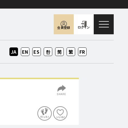
toggle naviga
ログイン
会員登録
JA
EN
ES
KO
ZH-
ZH-
FR
CN
TW