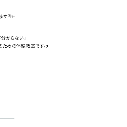
す🃏✨
が分からない」
のための体験教室です🌿