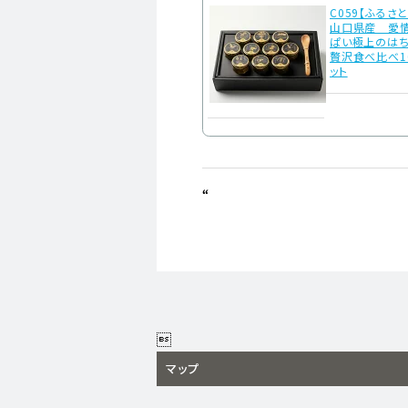
C059【ふるさ
山口県産 愛
ぱい極上のは
贅沢食べ比べ1
ット
“

マップ