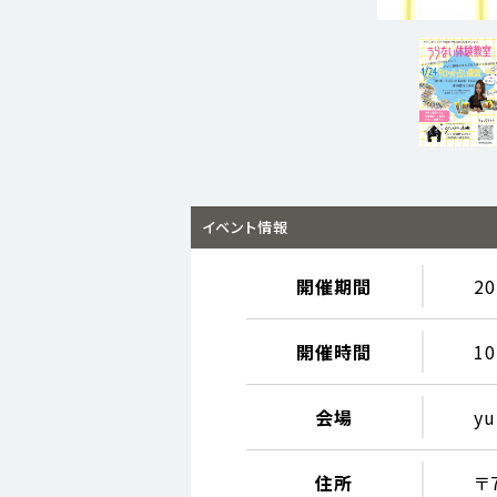
イベント情報
開催期間
2
開催時間
10
会場
yu
住所
〒