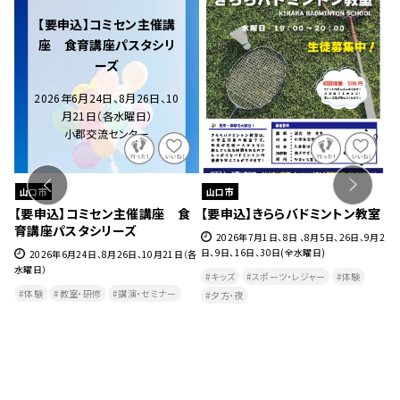
山口市
山口市
山
【要申込】きららバドミントン教室
【要申込】はじめてヨガ＆ストレッ
【
チ教室（7月～9月）
（
2026年7月1日、8日 、8月5日、26日、9月2
日、9日、16日、30日(全水曜日)
各
2026年7月2日、9日、16日、23日、30日、8
月6日、13日、27日、9月3日、10日、17日（各木
日、
キッズ
スポーツ・レジャー
体験
曜日）
日)
夕方・夜​
体験
健康・美容・温泉
教室・研修
フィットネス・ヨガ