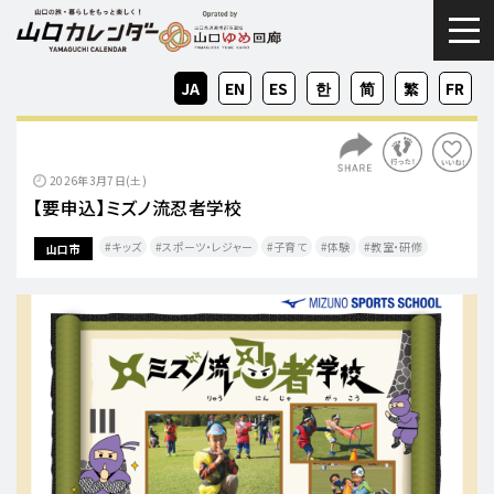
togg
JA
EN
ES
KO
ZH-
ZH-
FR
CN
TW
2026年3月7日(土)
【要申込】ミズノ流忍者学校
キッズ
スポーツ・レジャー
子育て
体験
教室・研修
山口市