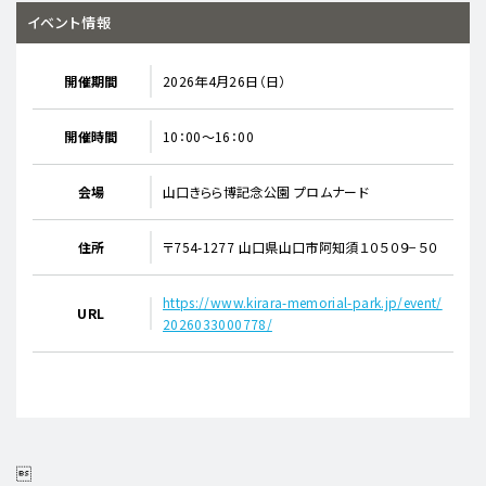
イベント情報
開催期間
2026年4月26日（日）
開催時間
10：00～16：00
会場
山口きらら博記念公園 プロムナード
住所
〒754-1277 山口県山口市阿知須１０５０９−５０
https://www.kirara-memorial-park.jp/event/
URL
2026033000778/
