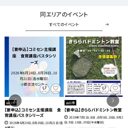
同エリアのイベント
すべてのイベント
【要申込】コミセン主催講
座 食育講座パスタシリ
ーズ
2026年6月24日、8月26日、10
月21日（各水曜日）
小郡交流センター
山口市
山口市
ェ』
【要申込】コミセン主催講座 食
【要申込】きららバドミントン教室
【
育講座パスタシリーズ
チ
27
2026年7月1日、8日 、8月5日、26日、9月2
日、9日、16日、30日(全水曜日)
2026年6月24日、8月26日、10月21日（各
水曜日）
月