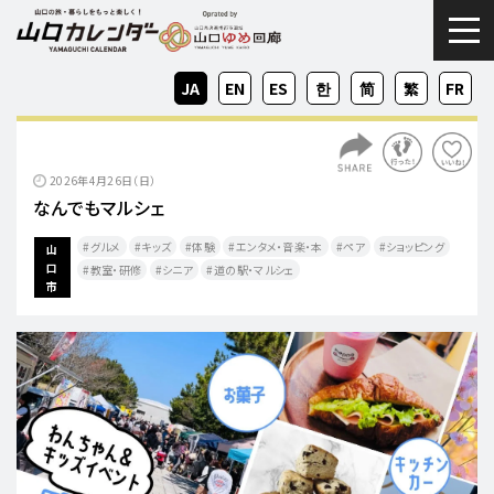
togg
JA
EN
ES
KO
ZH-
ZH-
FR
CN
TW
2026年4月26日（日）
なんでもマルシェ
グルメ
キッズ
体験
エンタメ・音楽・本
ペア
ショッピング
山
口
教室・研修
シニア
道の駅・マルシェ
市