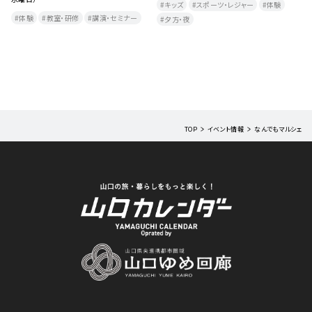
キッズ
スポーツ・レジャー
体験
曜
体験
教室・研修
講演・セミナー
夕方・夜​
TOP
イベント情報
なんでもマルシェ