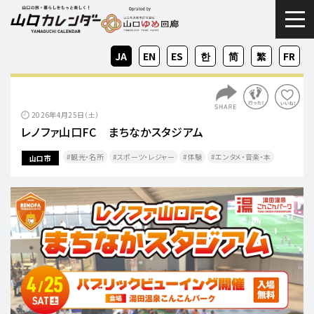
togg
JA
EN
ES
KO
ZH-
ZH-
FR
CN
TW
2026年4月25日（土）
レノファ山口FC まちなかスタジアム
観光・名所
スポーツ・レジャー
体験
エンタメ・音楽・本
山口市