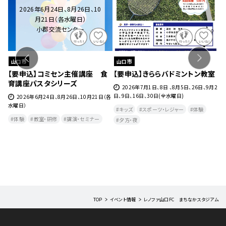
2026年6月24日、8月26日、10
月21日（各水曜日）
小郡交流センター
山口市
山口市
ェ』
【要申込】コミセン主催講座 食
【要申込】きららバドミントン教室
【
育講座パスタシリーズ
チ
27
2026年7月1日、8日 、8月5日、26日、9月2
日、9日、16日、30日(全水曜日)
2026年6月24日、8月26日、10月21日（各
水曜日）
月
キッズ
スポーツ・レジャー
体験
曜
体験
教室・研修
講演・セミナー
夕方・夜​
TOP
イベント情報
レノファ山口FC まちなかスタジアム