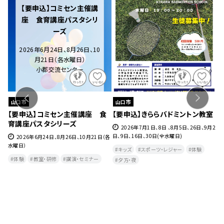
【要申込】コミセン主催講
座 食育講座パスタシリ
ーズ
2026年6月24日、8月26日、10
月21日（各水曜日）
小郡交流センター
山口市
山口市
ェ』
【要申込】コミセン主催講座 食
【要申込】きららバドミントン教室
【
育講座パスタシリーズ
チ
27
2026年7月1日、8日 、8月5日、26日、9月2
日、9日、16日、30日(全水曜日)
2026年6月24日、8月26日、10月21日（各
水曜日）
月
キッズ
スポーツ・レジャー
体験
曜
体験
教室・研修
講演・セミナー
夕方・夜​