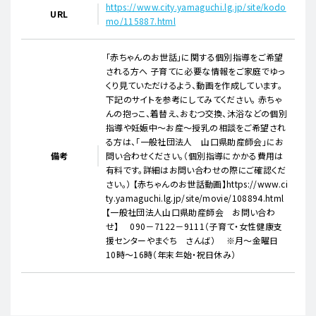
https://www.city.yamaguchi.lg.jp/site/kodo
URL
mo/115887.html
「赤ちゃんのお世話」に関する個別指導をご希望
される方へ 子育てに必要な情報をご家庭でゆっ
くり見ていただけるよう、動画を作成しています。
下記のサイトを参考にしてみてください。 赤ちゃ
んの抱っこ、着替え、おむつ交換、沐浴などの個別
指導や妊娠中～お産～授乳の相談をご希望され
る方は、「一般社団法人 山口県助産師会」にお
備考
問い合わせください。（個別指導にかかる費用は
有料です。詳細はお問い合わせの際にご確認くだ
さい。） 【赤ちゃんのお世話動画】https://www.ci
ty.yamaguchi.lg.jp/site/movie/108894.html
【一般社団法人山口県助産師会 お問い合わ
せ】 090－7122－9111（子育て・女性健康支
援センターやまぐち さんば） ※月～金曜日
10時～16時（年末年始・祝日休み）