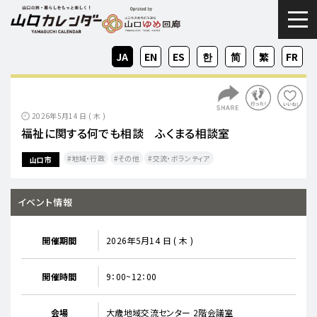
togg
JA
EN
ES
KO
ZH-
ZH-
FR
CN
TW
2026年5月14 日 ( 木 )
福祉に関する何でも相談 ふくまる相談室
地域・行政
その他
交流・ボランティア
山口市
イベント情報
開催期間
2026年5月14 日 ( 木 )
開催時間
9：00~12：00
会場
大歳地域交流センター 2階会議室