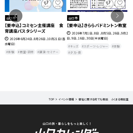
山口市
山口市
ェ』
【要申込】コミセン主催講座 食
【要申込】きららバドミントン教室
【
育講座パスタシリーズ
チ
27
2026年7月1日、8日 、8月5日、26日、9月2
日、9日、16日、30日(全水曜日)
2026年6月24日、8月26日、10月21日（各
水曜日）
月
キッズ
スポーツ・レジャー
体験
曜
体験
教室・研修
講演・セミナー
夕方・夜​
TOP
イベント情報
福祉に関する何でも相談 ふくまる相談室