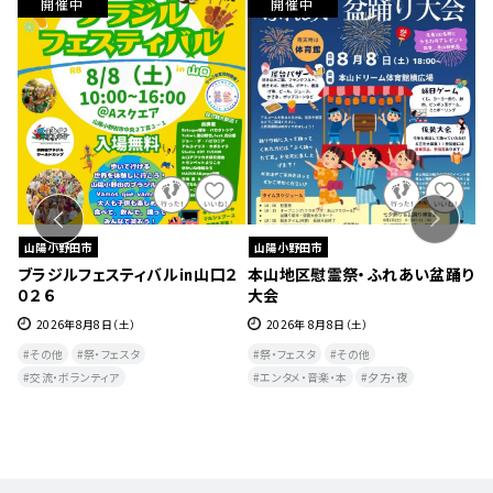
開催中
開催中
山陽小野田市
山陽小野田市
はな
ブラジルフェスティバル㏌山口２
本山地区慰霊祭・ふれあい盆踊り
第
０２６
大会
ずれ
2026年8月8日（土）
2026年 8月8日（土）
その他
祭・フェスタ
祭・フェスタ
その他
交流・ボランティア
エンタメ・音楽・本
夕方・夜​