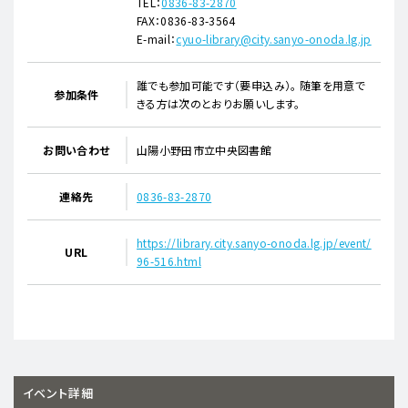
TEL：
0836-83-2870
FAX：0836-83-3564
E-mail：
cyuo-library@city.sanyo-onoda.lg.jp
誰でも参加可能です（要申込み）。 随筆を用意で
参加条件
きる方は次のとおりお願いします。
お問い合わせ
山陽小野田市立中央図書館
連絡先
0836-83-2870
https://library.city.sanyo-onoda.lg.jp/event/
URL
96-516.html
イベント詳細