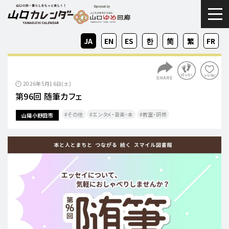
togg
JA
EN
ES
KO
ZH-
ZH-
FR
CN
TW
2026年5月16日(土)
第96回 随筆カフェ
その他
エンタメ・音楽・本
教室・研修
山陽小野田市