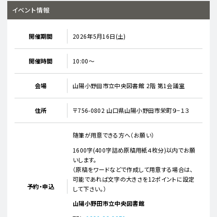
イベント情報
開催期間
2026年5月16日(土)
開催時間
10:00～
会場
山陽小野田市立中央図書館 2階 第1会議室
住所
〒756-0802 山口県山陽小野田市栄町９−１３
随筆が用意できる方へ（お願い）
1600字(400字詰め原稿用紙４枚分)以内でお願
いします。
（原稿をワードなどで作成して用意する場合は、
可能であれば文字の大きさを12ポイントに設定
予約・申込
して下さい。）
山陽小野田市立中央図書館