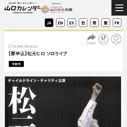
togg
JA
EN
ES
KO
ZH-
ZH-
FR
CN
TW
2026年7月5日(日)
【要申込】松元ヒロ ソロライブ
宇部市