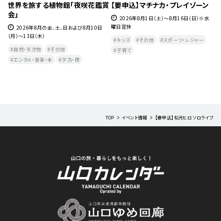
室
世界を旅する植物館「夜咲花鑑賞
【要申込】マチナカ・プレイゾーン
世
会」
2026年8月1日（土）～8月16日（日）※水
曜日定休
日
2026年8月の金、土、日および8月10日
(木
（月）～13日（木）
キッズ
その他
スポーツ・レジャー
自然・生き物
その他
子育て
エンタメ・音楽・本
夕方・夜​
TOP
イベント情報
【要申込】松元ヒロ ソロライブ