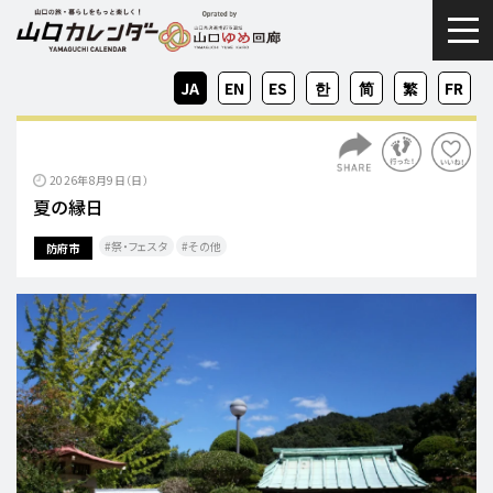
togg
JA
EN
ES
KO
ZH-
ZH-
FR
CN
TW
2026年8月9日（日）
夏の縁日
祭・フェスタ
その他
防府市