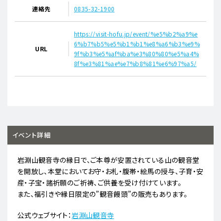
連絡先
0835-32-1900
https://visit-hofu.jp/event/%e5%b2%a9%e
6%b7%b5%e5%b1%b1%e8%a6%b3%e9%
URL
9f%b3%e5%af%ba%e3%80%80%e5%a4%
8f%e3%81%ae%e7%b8%81%e6%97%a5/
イベント詳細
岩淵山観音寺​の縁日で、ご本尊が安置されている山の観音堂
を開放し、本堂においてお守・お札・腹帯・絵馬の授与、子育・安
産・子宝・諸祈願のご祈祷、ご供養を受け付けています。
また、福引きや縁日限定の”観音饅頭”の販売もあります。
公式ウェブサイト：
岩淵山観音寺