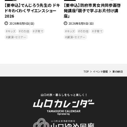
ツ
【要申込】でんじろう先生の ドキ
【要申込】防府市男女共同参画啓
八
ドキわくわく サイエンスショー
発講座「親子で学ぶお片付け講
2026
座」
2026年8月9日(日)
2026年8月9日（日）
​
キッズ
その他
子育て
キッズ
その他
子育て
講演・セミナー
講演・セミナー
TOP
イベント情報
夏の縁日