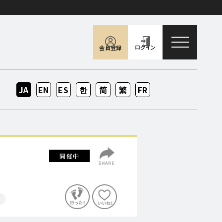
toggle naviga
ログイン
会員登録
JA
EN
ES
KO
ZH-
ZH-
FR
CN
TW
開催中
修