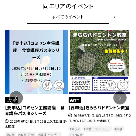
同エリアのイベント
すべてのイベント
【要申込】コミセン主催講
座 食育講座パスタシリ
ーズ
2026年6月24日、8月26日、10
月21日（各水曜日）
小郡交流センター
山口市
山口市
ェ』
【要申込】コミセン主催講座 食
【要申込】きららバドミントン教室
【
育講座パスタシリーズ
チ
27
2026年7月1日、8日 、8月5日、26日、9月2
日、9日、16日、30日(全水曜日)
2026年6月24日、8月26日、10月21日（各
水曜日）
月
キッズ
スポーツ・レジャー
体験
曜
体験
教室・研修
講演・セミナー
夕方・夜​