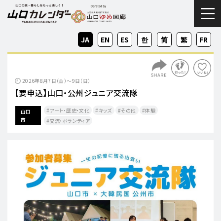
togg
JA
EN
ES
KO
ZH-
ZH-
FR
CN
TW
2026年8月7日（金）〜9日（日）
【要申込】山口・公州ジュニア交流隊
アート・歴史・文化
キッズ
その他
体験
山口
市
交流・ボランティア