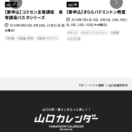
山口市
山口市
ェ』
【要申込】コミセン主催講座 食
【要申込】きららバドミントン教室
【
育講座パスタシリーズ
チ
27
2026年7月1日、8日 、8月5日、26日、9月2
日、9日、16日、30日(全水曜日)
2026年6月24日、8月26日、10月21日（各
水曜日）
月
キッズ
スポーツ・レジャー
体験
曜
体験
教室・研修
講演・セミナー
夕方・夜​
TOP
イベント情報
山口祇園祭夜市