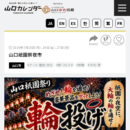
togg
JA
EN
ES
KO
ZH-
ZH-
FR
CN
TW
2026年7月20日（月）、24日（金）、27日（月）
山口祇園祭夜市
アート・歴史・文化
祭・フェスタ
体験
夕方・夜​
山口市