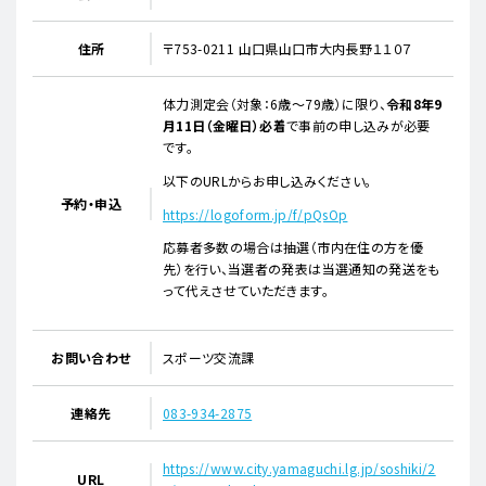
住所
〒753-0211 山口県山口市大内長野１１０７
体力測定会（対象：6歳～79歳）に限り、
令和8年9
月11日（金曜日）必着
で事前の申し込みが必要
です。
以下のURLからお申し込みください。
予約・申込
https://logoform.jp/f/pQsOp
応募者多数の場合は抽選（市内在住の方を優
先）を行い、当選者の発表は当選通知の発送をも
って代えさせていただきます。
お問い合わせ
スポーツ交流課
連絡先
083-934-2875
https://www.city.yamaguchi.lg.jp/soshiki/2
URL