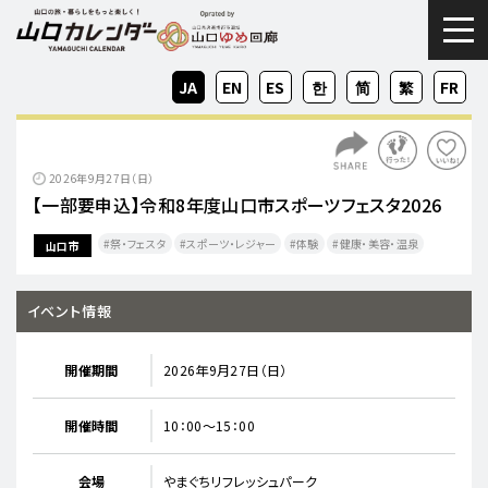
togg
JA
EN
ES
KO
ZH-
ZH-
FR
CN
TW
2026年9月27日（日）
【一部要申込】令和8年度山口市スポーツフェスタ2026
祭・フェスタ
スポーツ・レジャー
体験
健康・美容・温泉
山口市
イベント情報
開催期間
2026年9月27日（日）
開催時間
10：00〜15：00
会場
やまぐちリフレッシュパーク