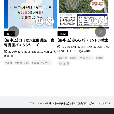
2026年6月24日、8月26日、10
月21日（各水曜日）
小郡交流センター
山口市
山口市
ェ』
【要申込】コミセン主催講座 食
【要申込】きららバドミントン教室
【
育講座パスタシリーズ
チ
27
2026年7月1日、8日 、8月5日、26日、9月2
日、9日、16日、30日(全水曜日)
2026年6月24日、8月26日、10月21日（各
水曜日）
月
キッズ
スポーツ・レジャー
体験
曜
体験
教室・研修
講演・セミナー
夕方・夜​
TOP
イベント情報
【一部要申込】令和8年度山口市スポーツフェスタ2026