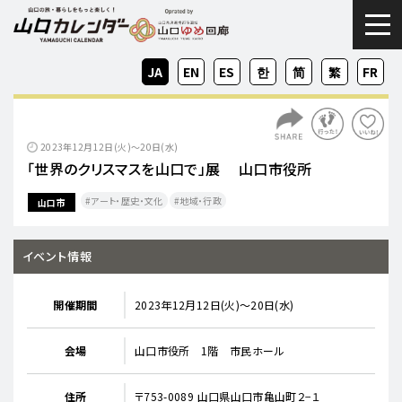
togg
JA
EN
ES
KO
ZH-
ZH-
FR
CN
TW
2023年12月12日(火)～20日(水)
「世界のクリスマスを山口で」展 山口市役所
アート・歴史・文化
地域・行政
山口市
イベント情報
開催期間
2023年12月12日(火)～20日(水)
会場
山口市役所 1階 市民ホール
住所
〒753-0089 山口県山口市亀山町２−１