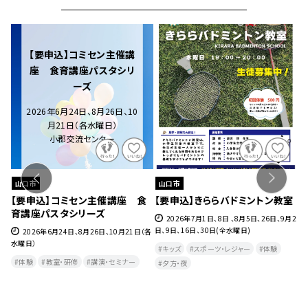
【要申込】コミセン主催講
座 食育講座パスタシリ
ーズ
2026年6月24日、8月26日、10
月21日（各水曜日）
小郡交流センター
山口市
山口市
ェ』
【要申込】コミセン主催講座 食
【要申込】きららバドミントン教室
【
育講座パスタシリーズ
チ
27
2026年7月1日、8日 、8月5日、26日、9月2
日、9日、16日、30日(全水曜日)
2026年6月24日、8月26日、10月21日（各
水曜日）
月
キッズ
スポーツ・レジャー
体験
曜
体験
教室・研修
講演・セミナー
夕方・夜​