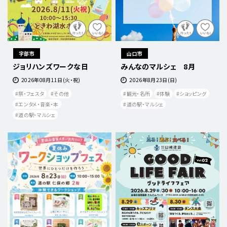
宇部市
山口市
ジョリハンズワークな日
みんなのマルシェ 8月
2026年08月11日(火・祝)
2026年8月23日(日)
祭・フェスタ
その他
観光・名所
体験
ショッピング
エンタメ・音楽・本
道の駅・マルシェ
道の駅・マルシェ