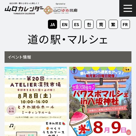
togg
JA
EN
ES
KO
ZH-
ZH-
FR
CN
TW
道の駅・マルシェ
イベント情報