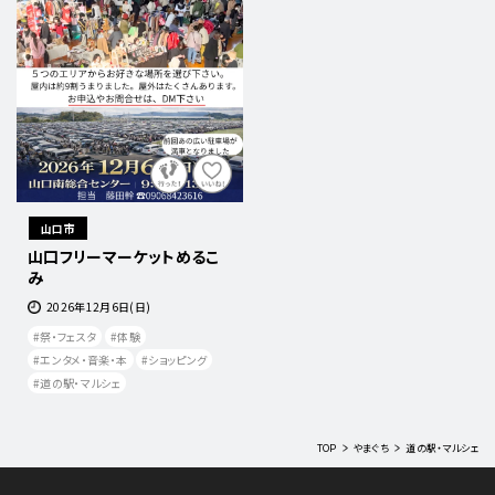
山口市
山口フリーマーケットめるこ
み
2026年12月6日(日)
祭・フェスタ
体験
エンタメ・音楽・本
ショッピング
道の駅・マルシェ
TOP
やまぐち
道の駅・マルシェ