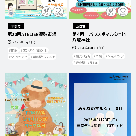
宇部市
山口市
第20回ATELIER凛鼓市場
第４回 パワスポマルシェ㏌
八坂神社
2026年8月8日(土)
2026年8月9日（日）
体験
エンタメ・音楽・本
観光・名所
体験
ショッピング
ショッピング
道の駅・マルシェ
道の駅・マルシェ
みんなのマルシェ 8月
2026年8月23日(日)
青空デッキ広場 （雨天中止）