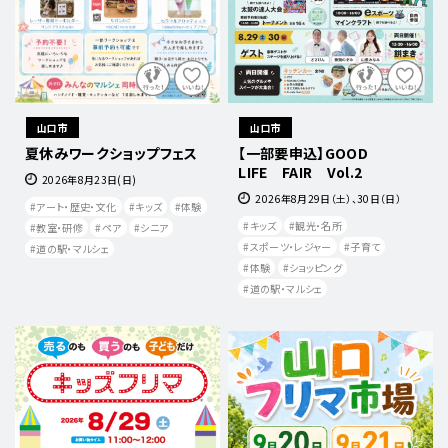
山口市
山口市
夏休みワークショップフェス
【一部要申込】GOOD
LIFE FAIR Vol.2
2026年8月23日(日)
2026年8月29日（土）、30日（日）
アート・歴史・文化
キッズ
体験
キッズ
観光・名所
教室・研修
ペア
シニア
スポーツ・レジャー
子育て
道の駅・マルシェ
体験
ショッピング
道の駅・マルシェ