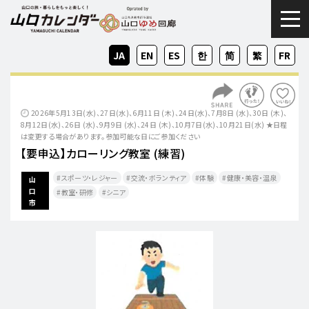
togg
JA
EN
ES
KO
ZH-
ZH-
FR
CN
TW
2026年5月13日(水)、27日(水)、6月11日 (木)、24日(水)、7月8日 (水)、30日 (木)、
8月12日(水)、26日 (水)、9月9日 (水)、24日 (木)、10月7日(水)、10月21日(水) ★日程
は変更する場合があります。参加可能な日にご参加ください
【要申込】カローリング教室 (練習)
スポーツ・レジャー
交流・ボランティア
体験
健康・美容・温泉
山
口
教室・研修
シニア
市