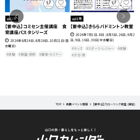
山口市
山口市
ェ』
【要申込】コミセン主催講座 食
【要申込】きららバドミントン教室
【
育講座パスタシリーズ
チ
27
2026年7月1日、8日 、8月5日、26日、9月2
日、9日、16日、30日(全水曜日)
2026年6月24日、8月26日、10月21日（各
水曜日）
月
キッズ
スポーツ・レジャー
体験
曜
体験
教室・研修
講演・セミナー
夕方・夜​
TOP
長期イベント情報
【要申込】カローリング教室 (練習)