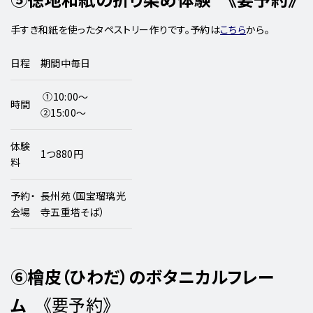
手すき和紙を使ったタペストリー作りです。予約は
こちら
から。
日程
期間中毎日
①10:00～
時間
②15:00～
体験
1つ880円
料
予約・
長州苑（国宝瑠璃光
会場
寺五重塔そば）
⑥檜皮（ひわだ）のボタニカルフレー
ム
《要予約》