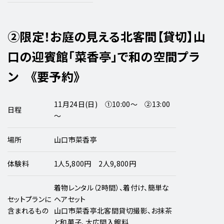
②限定！お庭の見える北客間【貸切】山
口の迎賓館「菜香亭」で和の空間プラ
ン 《要予約》
11月24日(日) ①10:00～ ②13:00
日程
～
場所
山口市菜香亭
体験料
1人5,800円 2人9,800円
着物レンタル（2時間）、着付け、簡単な
セットプランに
ヘアセット
含まれるもの
山口市菜香亭北客間貸切撮影、お抹茶
と和菓子、大広間入館料