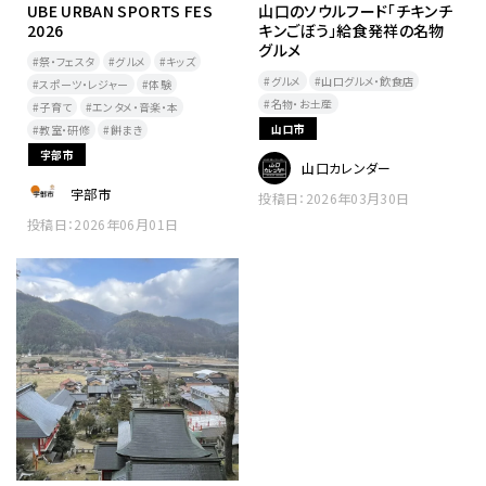
UBE URBAN SPORTS FES
山口のソウルフード「チキンチ
2026
キンごぼう」給食発祥の名物
グルメ
祭・フェスタ
グルメ
キッズ
グルメ
山口グルメ・飲食店
スポーツ・レジャー
体験
名物・お土産
子育て
エンタメ・音楽・本
山口市
教室・研修
餅まき​
宇部市
山口カレンダー
宇部市
投稿日：2026年03月30日
投稿日：2026年06月01日