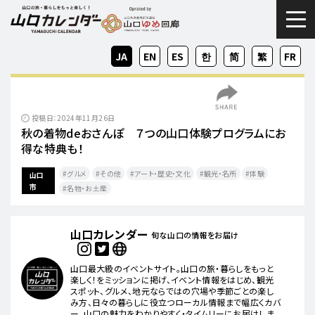
togg
JA
EN
ES
KO
ZH-
ZH-
FR
CN
TW
投稿日：2024年11月26日
秋の着物deおさんぽ ７つの山口体験プログラムにお
得な特典も！
グルメ
その他
アート・歴史・文化
観光・名所
体験
山口
市
名物・お土産
山口カレンダー
旬な山口の情報をお届け
山口最大級のイベントサイト。山口の旅・暮らしをもっと
楽しく！をミッションに掲げ、イベント情報をはじめ、観光
スポット、グルメ、地元ならではの穴場や季節ごとの楽し
み方、日々の暮らしに役立つローカル情報まで幅広くカバ
ー。山口の魅力をわかりやすく・タイムリーにお届けしま