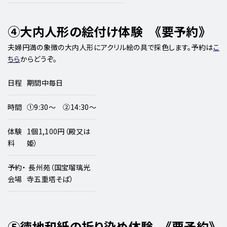
④大内人形の絵付け体験 《要予約》
夫婦円満の象徴の大内人形にアクリル絵の具で採色します。予約は
こ
ちら
からどうぞ。
日程
期間中毎日
時間
①9:30～ ②14:30～
体験
1個1,100円（殿又は
料
姫）
予約・
長州苑（国宝瑠璃光
会場
寺五重塔そば）
⑤徳地和紙の折り染め体験 《要予約》