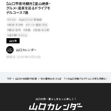
【山口市徳地観光】里山絶景・
グルメ・温泉を巡るドライブモ
デルコース7選
グルメ
山口グルメ・飲食店
自然・生き物
アート・歴史・文化
観光・名所
体験
名物・お土産
道の駅・マルシェ
山口市
山口カレンダー
投稿日：2026年03月20日
TOP
山口ゆめ回廊PR記事​
秋の着物deおさんぽ ７つの山口体験プログラムにお得な特典も！