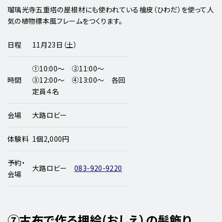
瑠璃光寺五重塔の屋根材にも使われている檜皮（ひわだ）を使って人
気の植物標本風フレームをつくります。
日程
11月23日（土）
①10:00～ ②11:00～
時間
③12:00～ ④13:00～ 各回
定員４名
会場
大路ロビー
体験料
1個2,000円
予約・
大路ロビー
083-920-9220
会場
⑦古布で作る押絵(おしえ）の髪飾り