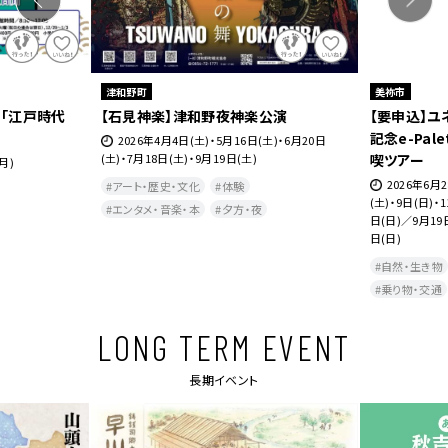
津和野町
美祢市
 「江戸時代
【石見神楽】津和野夜神楽公演
【要申込】
記念e-Pal
2026年4月4日(土)・5月16日(土)・6月20日
(土)・7月18日(土)・9月19日(土)
喫ツアー
月)
2026年6月
アート・歴史・文化
体験
(土)・9日(日)・
エンタメ・音楽・本
夕方・夜​
日(日)／9月19日
日(日)
自然・生き物
乗り物・交通​
LONG TERM EVENT
長期イベント