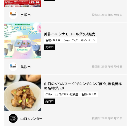
宇部市
投稿日：2026年06月01日
美祢市×シナモロールグッズ販売
名物・お土産
ショッピング
キャンペーン
美祢市
美祢市
投稿日：2026年06月01日
山口のソウルフード「チキンチキンごぼう」給食発祥
の名物グルメ
グルメ
山口グルメ・飲食店
名物・お土産
山口市
山口カレンダー
投稿日：2026年03月30日