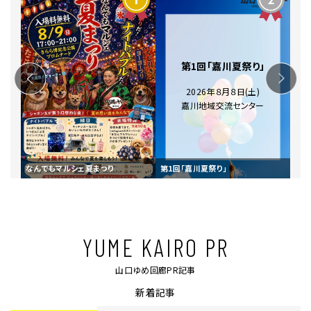
第1回「嘉川夏祭り」
2026年８月８日(土)
嘉川地域交流センター
援講座
なんでもマルシェ夏まつり
第1回「嘉川夏祭り」
第4
YUME KAIRO PR
山口ゆめ回廊PR記事​
新着記事