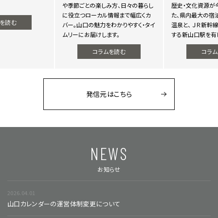
や季節ごとの楽しみ方、日々の暮らし
歴史・文化資源が今
に役立つローカル情報まで幅広くカ
た、県内最大の宿
を読む
バー。山口の魅力をわかりやすく・タイ
温泉と、 ＪＲ新幹
ムリーにお届けします。
する新山口駅を有
コラムを読む
コラム
発信元はこちら
NEWS
お知らせ
2026.04.01
山口カレンダーの運営体制変更について