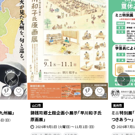
山口市
美祢市
九州編」
鋳銭司郷土館企画小展示「早川和子氏
ミニ特別展「
原画展」
つきあう～」
5日（日）
2026年9月1日（火曜日）～11月１日（日）
2026年7月