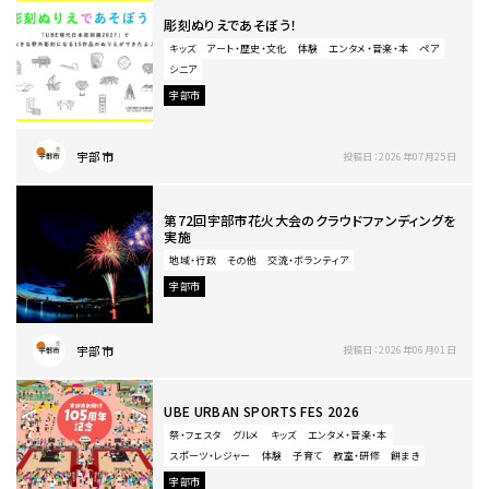
彫刻ぬりえであそぼう！
キッズ
アート・歴史・文化
体験
エンタメ・音楽・本
ペア
シニア
宇部市
宇部市
投稿日：2026年07月25日
第72回宇部市花火大会のクラウドファンディングを
実施
地域・行政
その他
交流・ボランティア
宇部市
宇部市
投稿日：2026年06月01日
UBE URBAN SPORTS FES 2026
祭・フェスタ
グルメ
キッズ
エンタメ・音楽・本
スポーツ・レジャー
体験
子育て
教室・研修
餅まき​
宇部市