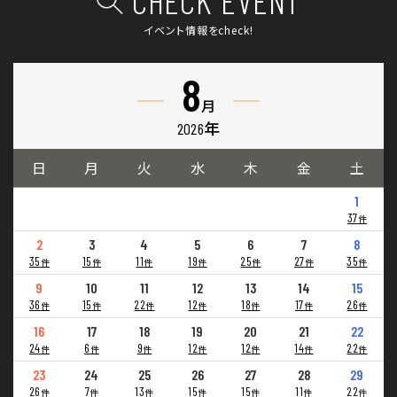
イベント情報をcheck!
8
月
2026年
日
月
火
水
木
金
土
1
37
件
2
3
4
5
6
7
8
35
15
11
19
25
27
35
件
件
件
件
件
件
件
9
10
11
12
13
14
15
36
15
22
12
18
17
26
件
件
件
件
件
件
件
16
17
18
19
20
21
22
24
6
9
12
12
14
22
件
件
件
件
件
件
件
23
24
25
26
27
28
29
26
7
13
15
15
11
22
件
件
件
件
件
件
件