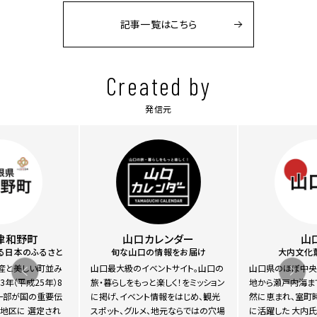
記事一覧はこちら
Created by
発信元
津和野町
山口カレンダー
山
る日本のふるさと
旬な山口の情報をお届け
大内文化
産と美しい町並み
山口最大級のイベントサイト。山口の
山口県のほぼ中央
13年（平成25年）8
旅・暮らしをもっと楽しく！をミッション
地から瀬戸内海ま
の一部が国の重要伝
に掲げ、イベント情報をはじめ、観光
然に恵まれ、室町
地区に 選定され
スポット、グルメ、地元ならではの穴場
に活躍した 大内