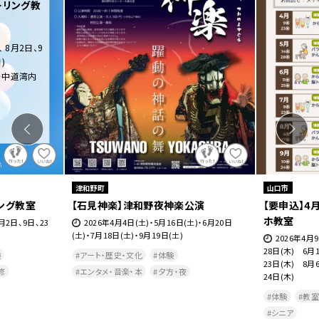
ーリング教
、 8月2日、9
)
・中道湾内
津和野町
山口市
リング教室
【石見神楽】津和野夜神楽公演
【要申込】4
ホ教室
8月2日、9日、23
2026年4月4日(土)・5月16日(土)・6月20日
(土)・7月18日(土)・9月19日(土)
2026年4月9
28日(木) 6月1
験
アート・歴史・文化
体験
23日(木) 8月6
修
エンタメ・音楽・本
夕方・夜​
24日(木)
体験
教室
シニア