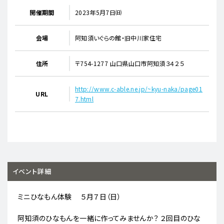
開催期間
2023年5月7日㈰
会場
阿知須いぐらの館・旧中川家住宅
住所
〒754-1277 山口県山口市阿知須３４２５
http://www.c-able.ne.jp/~kyu-naka/page01
URL
7.html
イベント詳細
ミニひなもん体験 ５月７日（日）
阿知須のひなもんを一緒に作ってみませんか？ ２回目のひな