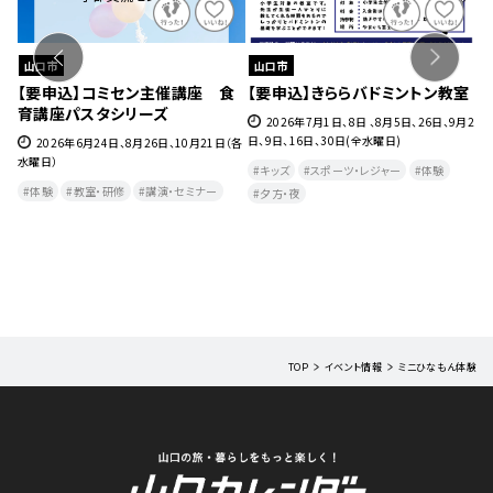
山口市
山口市
ェ』
【要申込】コミセン主催講座 食
【要申込】きららバドミントン教室
【
育講座パスタシリーズ
チ
27
2026年7月1日、8日 、8月5日、26日、9月2
日、9日、16日、30日(全水曜日)
2026年6月24日、8月26日、10月21日（各
水曜日）
月
キッズ
スポーツ・レジャー
体験
曜
体験
教室・研修
講演・セミナー
夕方・夜​
TOP
イベント情報
ミニひなもん体験