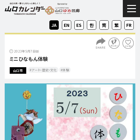
togg
JA
EN
ES
KO
ZH-
ZH-
FR
CN
TW
2023年5月7日㈰
ミニひなもん体験
アート・歴史・文化
体験
山口市