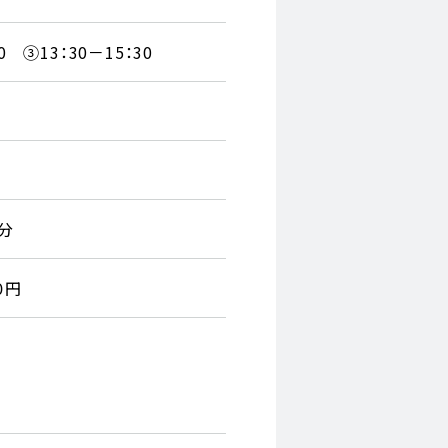
0 ③13：30－15：30
分
０円
。