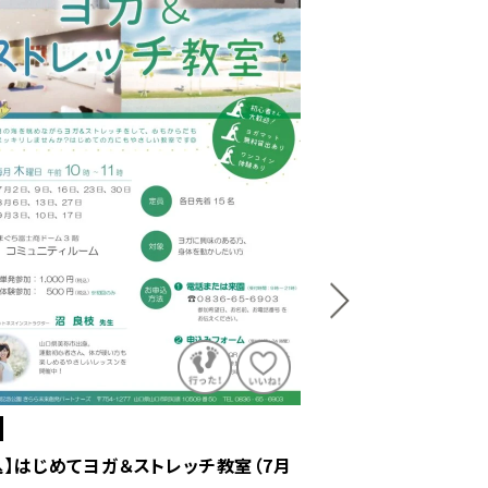
山口市
込】はじめてヨガ＆ストレッチ教室（7月
【要申込】きららサッカ