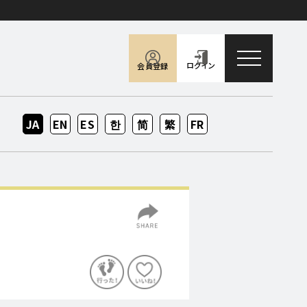
toggle naviga
ログイン
会員登録
JA
EN
ES
KO
ZH-
ZH-
FR
CN
TW