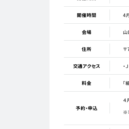
開催時間
4
会場
山
住所
〒
交通アクセス
・
料金
「
４
予約・申込
※