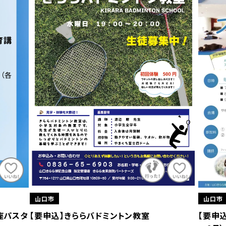
育講
日（各
山口市
山口市
座パスタ
【要申込】きららバドミントン教室
【要申