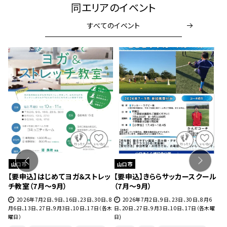
同エリアのイベント
すべてのイベント
山口市
山口市
室
【要申込】はじめてヨガ＆ストレッ
【要申込】きららサッカースクール
【
チ教室（7月～9月）
（7月～9月）
と
月2
2026年7月2日、9日、16日、23日、30日、8
2026年7月2日、9日、23日、30日、8月6
月6日、13日、27日、9月3日、10日、17日（各木
日、20日、27日、9月3日、10日、17日（各木曜
(
曜日）
日)
月
(