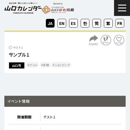
togg
JA
EN
ES
KO
ZH-
ZH-
FR
CN
TW
テスト１
サンプル１
グルメ
体験
ショッピング
山口市
イベント情報
開催期間
テスト１