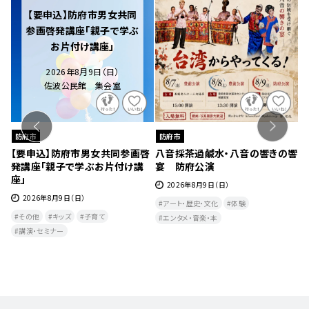
【要申込】防府市男女共同
参画啓発講座「親子で学ぶ
お片付け講座」
2026年8月9日（日）
佐波公民館 集会室
防府市
防府市
【要申込】防府市男女共同参画啓
八音採茶過鹹水・八音の響きの響
灯
発講座「親子で学ぶお片付け講
宴 防府公演
座」
2026年8月9日（日）
2026年8月9日（日）
アート・歴史・文化
体験
その他
キッズ
子育て
エンタメ・音楽・本
講演・セミナー