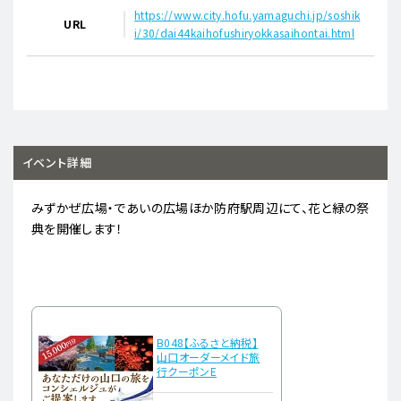
https://www.city.hofu.yamaguchi.jp/soshik
URL
i/30/dai44kaihofushiryokkasaihontai.html
イベント詳細
みずかぜ広場・であいの広場ほか防府駅周辺にて、花と緑の祭
典を開催します！
B048【ふるさと納税】
山口オーダーメイド旅
行クーポンE