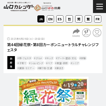
togg
JA
EN
ES
KO
ZH-
ZH-
FR
CN
TW
2025年4月19日（土）・20日（日）
第44回緑花祭・第8回カーボンニュートラルチャレンジフ
ェスタ
祭・フェスタ
グルメ
キッズ
アート・歴史・文化
体験
防
府
子育て
ショッピング
ペア
教室・研修
シニア
市
講演・セミナー
乗り物・交通​
餅まき​