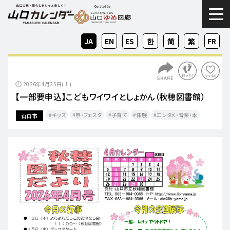
togg
JA
EN
ES
KO
ZH-
ZH-
FR
CN
TW
2026年4月25日(土)
【一部要申込】こどもワイワイとしょかん（秋穂図書館）
キッズ
祭・フェスタ
子育て
体験
エンタメ・音楽・本
山口市