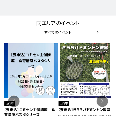
同エリアのイベント
すべてのイベント
【要申込】コミセン主催講
座 食育講座パスタシリ
ーズ
2026年6月24日、8月26日、10
月21日（各水曜日）
小郡交流センター
山口市
山口市
ェ』
【要申込】コミセン主催講座 食
【要申込】きららバドミントン教室
【
育講座パスタシリーズ
チ