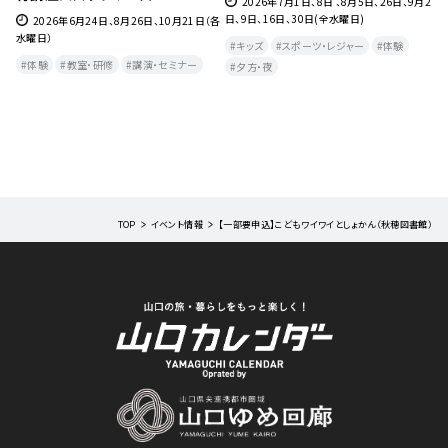
27
2026年7月1日、8日 、8月5日、26日、9月2
日、9日、16日、30日(全水曜日)
2026年6月24日、8月26日、10月21日（各
水曜日）
月
キッズ
スポーツ・レジャー
体験
曜
体験
教室・研修
講演・セミナー
夕方・夜​
TOP
イベント情報
【一部要申込】こどもワイワイとしょかん（秋穂図書館）