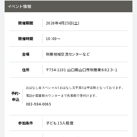
イベント情報
開催期間
2026年4月25日(土)
開催時間
10：00〜
会場
秋穂地域交流センターなど
住所
〒754-1101 山口県山口市秋穂東６８２３−１
おはなし会スペシャル(おはなし玉手箱)は申込制となっております。
予約・
電話か図書館カウンターまで先着順で受付けます。
申込
083-984-0065
参加条件
子ども 15人程度