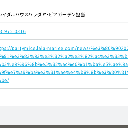
ライダルハウスハラダヤ・ビアガーデン担当
3-972-0316
tps://partymice.lala-mariee.com/news/%e3%80%9
0%91%e3%83%93%e3%82%a2%e3%82%ac%e3%83%b
%b3%e9%96%8b%e5%82%ac%e6%b1%ba%e5%ae%9a
%9f%e7%a9%ba%e3%81%ae%e4%b8%8b%e3%80%8
%be/