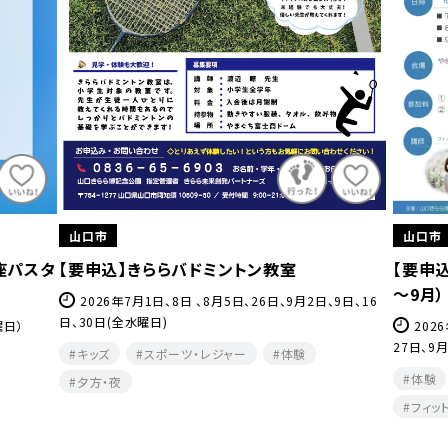
山口市
山口市
【要申込】はじめてヨガ＆ストレッチ教室（7月
【要申
～9月）
9日、16
202
9月3日、
2026年7月2日、9日、16日、23日、30日、8月6日、13日、
27日、9月3日、10日、17日（各木曜日）
キッズ
体験
健康・美容・温泉
教室・研修
健康・
フィットネス・ヨガ