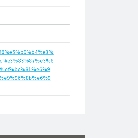
02026%e5%b9%b4%e3%
c%e3%83%87%e3%8
%ef%bc%81%e6%9
1%e9%96%8b%e6%9