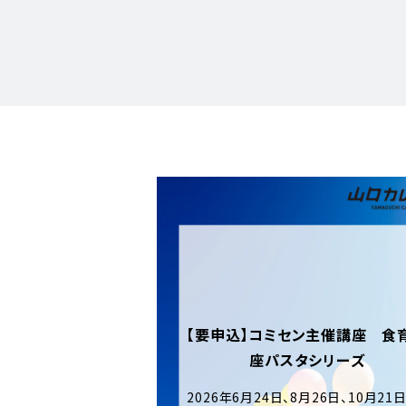
ン主催講座 食育講
タシリーズ
月26日、10月21日（各