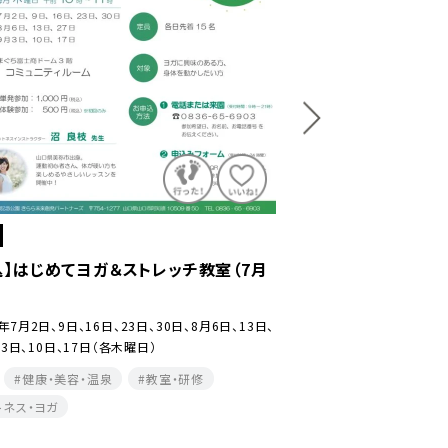
山口市
込】きららサッカースクール（7月～9月）
【要申込】4月～9月い
6年7月2日、9日、23日、30日、8月6日、20日、27日、
2026年4月9日(木)・23日
10日、17日（各木曜日)
(木) 6月11日(木)・25日(木
6日(木)・27日(木) 9月10日(
体験
スポーツ・レジャー
体験
健康・美容・温泉
美容・温泉
教室・研修
シニア