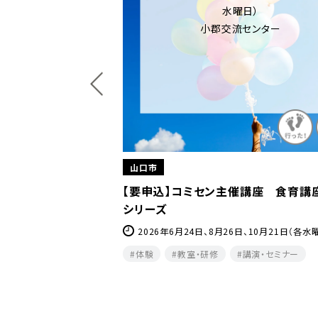
曜日）
流センター
山口市
催講座 食育講座パスタ
【要申込】きららバドミントン教室
2026年7月1日、8日 、8月5日、26日、9月2日、
日、30日(全水曜日)
6日、10月21日（各水曜日）
キッズ
スポーツ・レジャー
体験
講演・セミナー
夕方・夜​