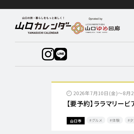
2026年7月10日(金)～8
【要予約】ララマリービ
グルメ
体験
夕
山口市