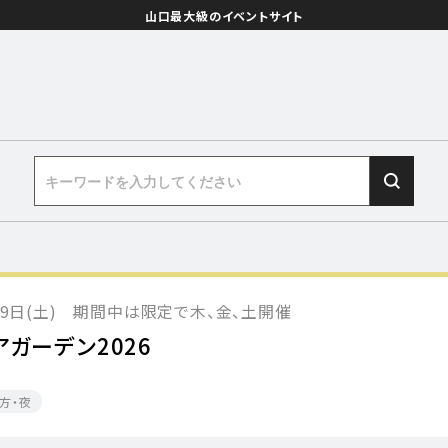
山口最大級のイベントサイト
月29日(土) 期間中は限定で木、金、土開催
アガーデン2026
方・夜​