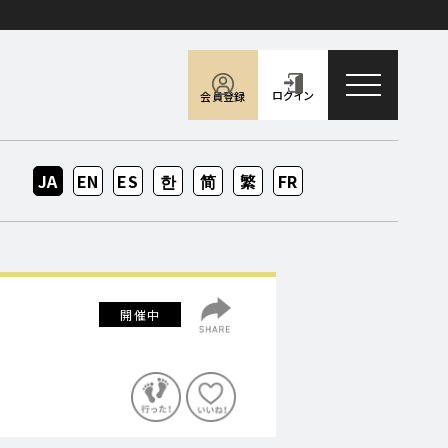
toggle naviga
ログイン
会員登録
JA
EN
ES
KO
ZH-
ZH-
FR
CN
TW
開催中