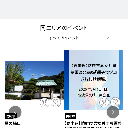
同エリアのイベント
すべてのイベント
【要申込】防府市男女共同
参画啓発講座「親子で学ぶ
お片付け講座」
2026年8月9日（日）
佐波公民館 集会室
防府市
防府市
キ
夏の縁日
【要申込】防府市男女共同参画啓
八