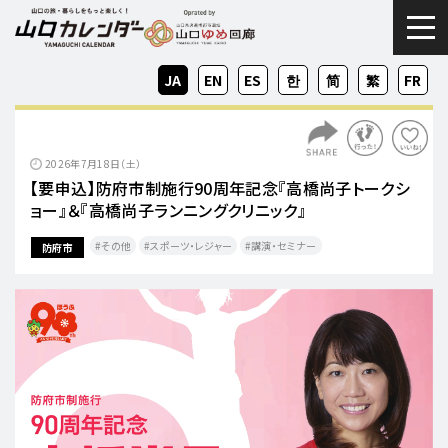
togg
JA
EN
ES
KO
ZH-
ZH-
FR
CN
TW
2026年7月18日（土）
【要申込】防府市制施行90周年記念『高橋尚子トークシ
ョー』＆『高橋尚子ランニングクリニック』
その他
スポーツ・レジャー
講演・セミナー
防府市