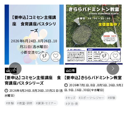
【要申込】コミセン主催講
座 食育講座パスタシリ
ーズ
2026年6月24日、8月26日、10
月21日（各水曜日）
小郡交流センター
山口市
山口市
ェ』
【要申込】コミセン主催講座 食
【要申込】きららバドミントン教室
【
育講座パスタシリーズ
チ
27
2026年7月1日、8日 、8月5日、26日、9月2
日、9日、16日、30日(全水曜日)
2026年6月24日、8月26日、10月21日（各
水曜日）
月
キッズ
スポーツ・レジャー
体験
曜
体験
教室・研修
講演・セミナー
夕方・夜​