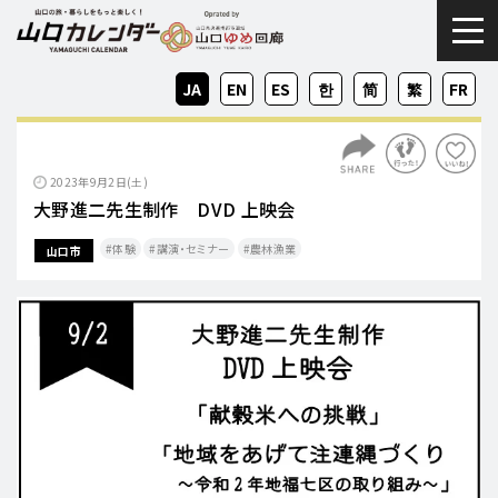
togg
JA
EN
ES
KO
ZH-
ZH-
FR
CN
TW
2023年9月2日(土)
大野進二先生制作 DVD 上映会
体験
講演・セミナー
農林漁業
山口市