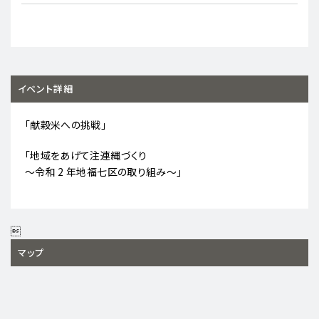
イベント詳細
「献穀米への挑戦」
「地域をあげて注連縄づくり
～令和 2 年地福七区の取り組み～」

マップ