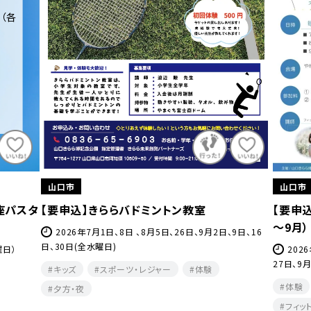
日（各
山口市
山口市
座パスタ
【要申込】きららバドミントン教室
【要申
～9月）
2026年7月1日、8日 、8月5日、26日、9月2日、9日、16
日、30日(全水曜日)
曜日）
202
27日、9
キッズ
スポーツ・レジャー
体験
体験
夕方・夜​
フィッ