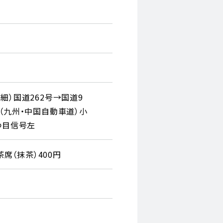
詳細）国道262号→国道9
 （九州・中国自動車道）小
2つ目信号左
茶席（抹茶）400円