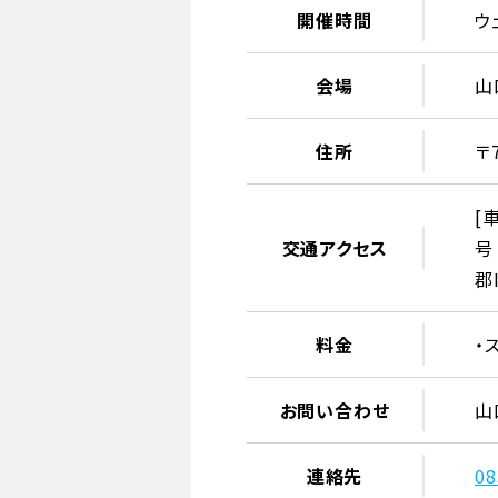
開催時間
ウ
会場
山
住所
〒
[
交通アクセス
号
郡
料金
・
お問い合わせ
山
連絡先
08