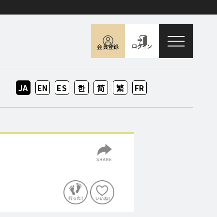
toggle naviga
ログイン
会員登録
JA
EN
ES
KO
ZH-
ZH-
FR
CN
TW