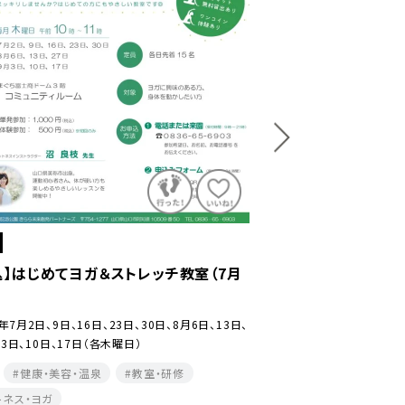
山口市
込】はじめてヨガ＆ストレッチ教室（7月
【要申込】きららサッカ
2026年7月2日、9日、23日
9月3日、10日、17日（各木曜日
6年7月2日、9日、16日、23日、30日、8月6日、13日、
月3日、10日、17日（各木曜日）
キッズ
体験
スポ
健康・美容・温泉
教室・研修
健康・美容・温泉
教室
トネス・ヨガ