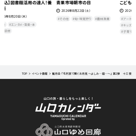
こども文化祭
鈴虫放生祭
2026年8月23日（日）
2026年9月5日（土）
日
アート・歴史・文化
祭・フェスタ
自然・生き物
祭・フェスタ
その他
キッズ
その他
エンタメ・音楽・本
夕方・夜​
子育て
TOP
イベント情報
観月会 『毛利家で繋ぐお月見 ～よしみ―誼―～』 第2弾 十三夜