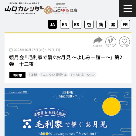
togg
JA
EN
ES
KO
ZH-
ZH-
FR
CN
TW
2023年10月27日(金)～29日(日)
観月会 『毛利家で繋ぐお月見 ～よしみ―誼―～』 第2
弾 十三夜
体験
エンタメ・音楽・本
イルミネーション
防府市